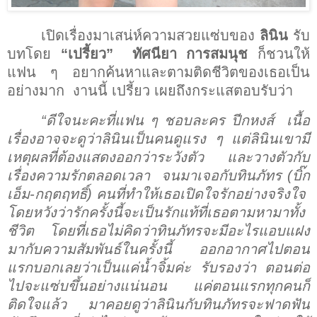
เปิดเรื่องมาเสน่ห์ความสวยแซ่บของ
ลินิน
รับ
บทโดย
“เปรี้ยว”
ทัศนียา การสมนุช
ก็ชวนให้
แฟน ๆ อยากค้นหาและตามติดชีวิตของเธอเป็น
อย่างมาก
งานนี้ เปรี้ยว เผยถึงกระแสตอบรับว่า
“ดีใจนะคะที่แฟน ๆ ชอบละคร ปีกหงส์
เนื้อ
เรื่องอาจจะดูว่าลินินเป็นคนดูแรง ๆ แต่ลินินเขามี
เหตุผลที่ต้องแสดงออกว่าระวังตัว และวางตัวกับ
เรื่องความรักตลอดเวลา
จนมาเจอกับทินภัทร
(บิ๊ก
เอ็ม-กฤตฤทธิ์) คนที่ทำให้เธอเปิดใจรักอย่างจริงใจ
โดยหวังว่ารักครั้งนี้จะเป็นรักแท้ที่เธอตามหามาทั้ง
ชีวิต
โดยที่เธอไม่คิดว่าทินภัทรจะมีอะไรแอบแฝง
มากับความสัมพันธ์ในครั้งนี้
ออกอากาศไปตอน
แรกบอกเลยว่าเป็นแค่น้ำจิ้มค่ะ รับรองว่า ตอนต่อ
ไปจะแซ่บขึ้นอย่างแน่นอน
แค่ตอนแรกทุกคนก็
ติดใจแล้ว
มาคอยดูว่าลินินกับทินภัทรจะฟาดฟัน