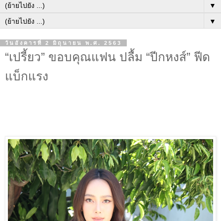
▼
▼
วันอังคารที่ 2 มิถุนายน พ.ศ. 2563
“เปรี้ยว” ขอบคุณแฟน ปลื้ม “ปีกหงส์” ฟีด
แบ็กแรง