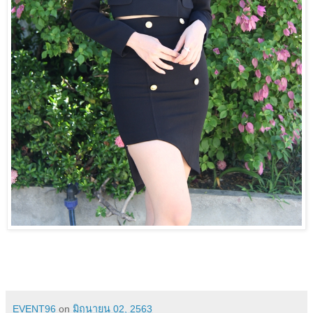
EVENT96
on
มิถุนายน 02, 2563