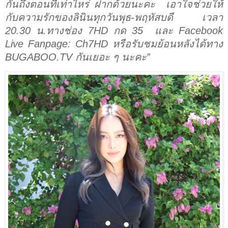
กันถึงตอนที่เท่าไหร่ ฝากด้วยนะคะ
เอาใจช่วยให้
กับความรักของลินินทุกวันพุธ-พฤหัสบดี เวลา
20.30
น.ทางช่อง
7
HD
กด
35
และ
Facebook
Live Fanpage: Ch
7
HD
หรือรับชมย้อนหลังได้ทาง
BUGABOO.TV
กันเยอะ ๆ นะคะ”