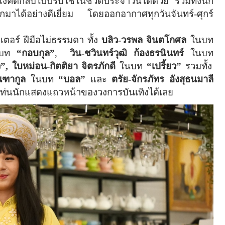
คิดกลับไปปรับใช้ในชีวิตประจำวันได้ด้วย รวมทั้งนัก
กมาได้อย่างดีเยี่ยม โดยออกอากาศทุกวันจันทร์-ศุกร์
ตอร์ ฝีมือไม่ธรรมดา ทั้ง
บลิว-วรพล จินตโกศล
ในบท
นบท
“กอบกุล”
,
วิน-
ชวินทร์วุฒิ ก้องธรนินทร์
ในบท
”, ใบหม่อน-กิตติยา จิตรภักดี
ในบท
“เปรี้ยว”
รวมทั้ง
ณฑากูล
ในบท
“บอล”
และ
ตรัย
-จักรภัทร อังสุธนมาลี
นแท่นนักแสดงแถวหน้าของวงการบันเทิงได้เลย