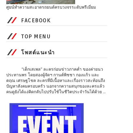
ศูยน์ทำความสะอาดรถยนต์ครบวงจรระดับพรีเมี่ยม
FACEBOOK
TOP MENU
โพสต์แนะนำ
“เด็กเสเพล” ละครก่อนข่าวภาคค่ำ ของค่ายนว
ประทานพร โดยสองผู้จัดฯ กานต์พิชชา กองแก้ว และ
ตฤณ เศรษฐโชค ละครที่มีเนื้อหาและเรื่องราวสะท้อนถึง
ปัญหาสังคมครอบครัว นอกจากความสนุกของละครแล้ว
คนดูยังได้แง่คิดกลับไปปรับใช้ในชีวิตประจำวันได้ด้วย ...