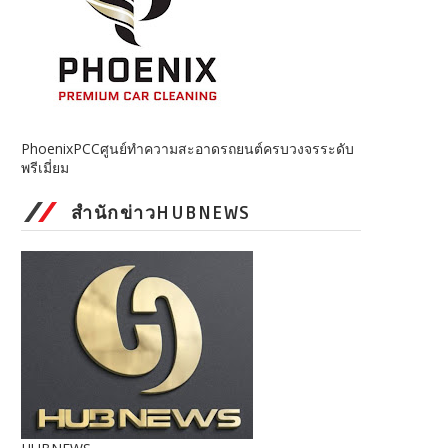
PhoenixPCCศูนย์ทำความสะอาดรถยนต์ครบวงจรระดับ
พรีเมี่ยม
สำนักข่าวHUBNEWS