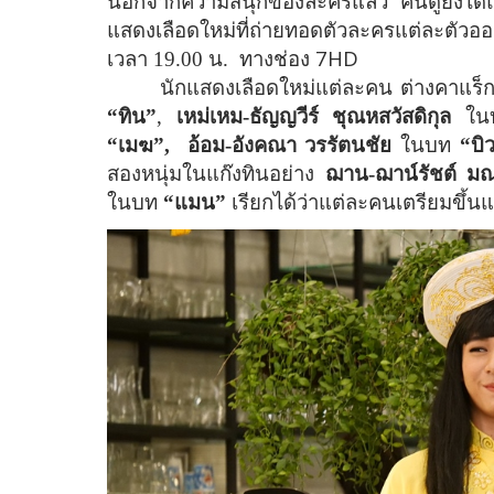
นอกจากความสนุกของละครแล้ว คนดูยังได้แง่
แสดงเลือดใหม่ที่ถ่ายทอดตัวละครแต่ละตัวออ
7HD
เวลา 19.00 น.
ทางช่อง
นักแสดงเลือดใหม่แต่ละคน ต่างคาแร็กเ
“ทิน”
,
เหม่เหม-
ธัญญวีร์ ชุณหสวัสดิกุล
ใ
“เมฆ”,
อ้อม-อังคณา วรรัตนชัย
ในบท
“บิว
สองหนุ่มในแก๊งทินอย่าง
ฌาน-
ฌาน์รัชต์ ม
ในบท
“แมน”
เรียกได้ว่าแต่ละคนเตรียมขึ้