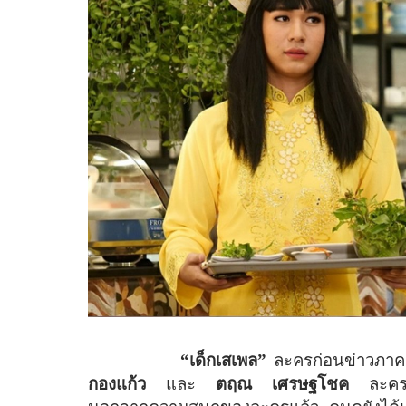
“เด็กเสเพล”
ละครก่อนข่าวภาค
กองแก้ว
และ
ตฤณ เศรษฐโชค
ละคร