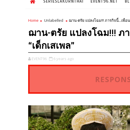
SERIESLAKORNTHAI
EVENT96.NET
B
Home
Unlabelled
ฌาน-ตรัย แปลงโฉม!!! ภารกิจนี้...เพื่
ฌาน-ตรัย แปลงโฉม!!! ภาร
“เด็กเสเพล”
EVENT96
6 years ago
RESPONS