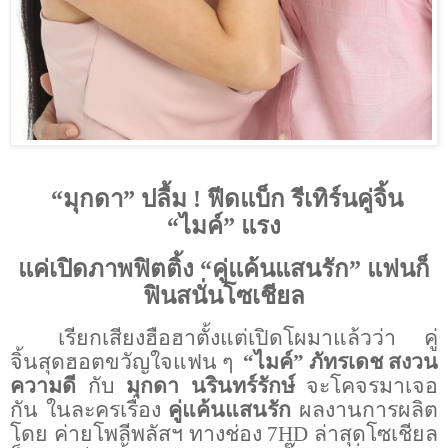
“มุกดา” ปลื้ม
!
ฟีดแบ็ก รีเทิร์นคู่จิ้น
“ไมค์” แรง
แค่เปิดภาพฟิตติ้ง “คู่แค้นแสนรัก” แฟนก็
ฟินสนั่นโซเชียล
เรียกเสียงฮือฮาตั้งแต่เปิดโผมาแล้วว่า คู่
จิ้นสุดฮอตขวัญใจแฟน ๆ
“
ไมค์
”
ภัทรเดช สงวน
ความดี
กับ
มุกดา นรินทร์รักษ์
จะโคจรมาเจอ
กัน ในละครเรื่อง
คู่แค้นแสนรัก
ผลงานการผลิต
โดย ค่ายโพลีพลัสฯ ทางช่อง
7HD
ล่าสุดโซเชียล