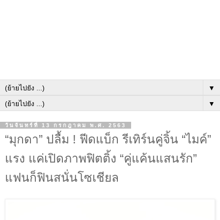
▼
▼
วันจันทร์ที่ 13 กรกฎาคม พ.ศ. 2563
“มุกดา” ปลื้ม ! ฟีดแบ็ก รีเทิร์นคู่จิ้น “ไมค์”
แรง แค่เปิดภาพฟิตติ้ง “คู่แค้นแสนรัก”
แฟนก็ฟินสนั่นโซเชียล