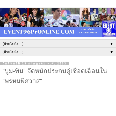
▼
▼
วันจันทร์ที่ 13 กรกฎาคม พ.ศ. 2563
“บูม-พิม” จัดหนักประกบคู่เชือดเฉือนใน
“พรหมพิศวาส”