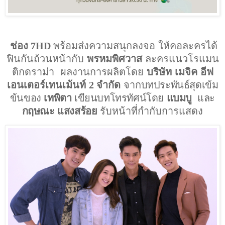
ช่อง
7HD
พร้อมส่งความสนุกลงจอ ให้คอละครได้
ฟินกันถ้วนหน้ากับ
พรหมพิศวาส
ละครแนวโรแมน
ติกดราม่า ผลงานการผลิตโดย
บริษัท เมจิค อีฟ
เอนเตอร์เทนเม้นท์
2
จำกัด
จาก
บทประพันธ์สุดเข้ม
ข้นของ
เทพิตา
เขียนบทโทรทัศน์โดย
แบมบู
และ
กฤษณะ แสงสร้อย
รับหน้าที่กำกับการแสดง