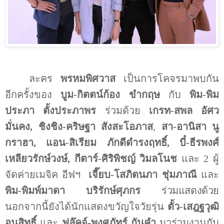
ละคร
พรหมพิศวาส
เป็นการโคจรมาพบกัน
อีกครั้งของ
บูม-กิตตน์ก้อง ขำกฤษ
กับ
พิม-พิม
ประภา ตั้งประภาพร
ร่วมด้วย
เกรท-สพล อัศว
มั่นคง,
ชิงชิง-คริษฐา สังสะโอภาส
,
สา-อานิสา นู
กราฮา, แอน-สิเรียม ภักดีดำรงฤทธิ์, บี๋-ธีรพงศ์
เหลียวรักษ์วงษ์, กีตาร์-ศิริพิชญ์ วิมลโนช
และ
2
ผู้
จัดค่ายเมจิค อีฟฯ
เจี๊ยบ-โสภิตนภา ชุ่มภาณี
และ
พิม-พิมพ์มาดา บริรักษ์ศุภกร
ร่วมแสดงด้วย
นอกจากนี้ยังได้นักแสดงขวัญใจวัยรุ่น
ตั้ว-เสฎฐวุฒิ
อนุสิทธิ์
และ
ฟลุ๊คจ์-พงศภัทร์ กันคำ
มาร่วมงานกับ