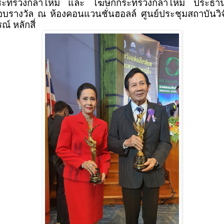
ระทรวงกลาโหม และ โฆษกกระทรวงกลาโหม​ ประธานใ
บรางวัล ณ ห้องคอนแวนชั่นฮอลล์ ศูนย์ประชุมสถาบันวิจ
ณ์ หลักสี่