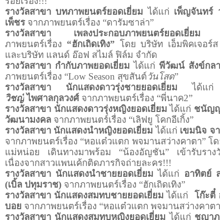
ร้อยเรื่อง
!!!
รางวัลสาขา บทภาพยนตร์ยอดเยี่ยม
ได้แก่
เพ็ญจันทร์ 
เพ็ชร
จากภาพยนตร์เรื่อง “ดารัมซาล่า”
รางวัลสาขา เพลงประกอบภาพยนตร์ยอดเยี่ยม
ได
ภาพยนตร์เรื่อง
“ฮักเถิดเทิง”
โดย บริษัท เอ็มพิคเจอร์ส
และบริษัท แลนด์ อ๊อฟ สไมล์ ฟิล์ม จำกัด
รางวัลสาขา กำกับภาพยอดเยี่ยม
ได้แก่
พีวัฒน์ สังข์ก
ภาพยนตร์เรื่อง “
Low Season
สุขสันต์
วันโสด
”
รางวัลสาขา นักแสดงดาวรุ่งชายยอดเยี่ยม
ได้แก่
วิชญ์
ไพศาลกุลวงศ์
จากภาพยนตร์เรื่อง “พี่นาค2”
รางวัลสาขา นักแสดงดาวรุ่งหญิงยอดเยี่ยม
ได้แก่
ชนัญญ
วัฒนามงคล
จากภาพยนตร์เรื่อง “เลิฟยู โคกอีเกิ้ง”
รางวัลสาขา นักแสดงนำหญิงยอดเยี่ยม
ได้แก่
เขมนิจ จา
จากภาพยนตร์เรื่อง “หอแต๋วแตก พจมานสว่างคาตา” โด
แม่หน่อย เดินทางมาพร้อม “น้องอัญชัน” เข้ารับราง
เนื่องจากสาวแพนเค้กติดภารกิจถ่ายละคร
!!!
รางวัลสาขา นักแสดงนำชายยอดเยี่ยม
ได้แก่
อาทิตย์ 
(เบิ้ล ปทุมราช)
จากภาพยนตร์เรื่อง “ฮักเถิดเทิง”
รางวัลสาขา นักแสดงสมทบชายยอดเยี่ยม
ได้แก่
โก๊ะตี
บอย
จากภาพยนตร์เรื่อง “หอแต๋วแตก พจมานสว่างคาตา
รางวัลสาขา นักแสดงสมทบหญิงยอดเยี่ยม
ได้แก่
ชญาภา