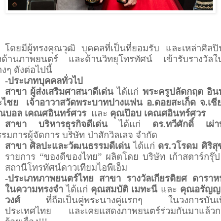
โดยมีผู้ทรงคุณวุฒิ บุคคลที่เป็นที่ยอมรับ และเหล่าศิล
้งด้านภาพยนตร์ และด้านวิทยุโทรทัศน์ เข้ารับรางวัล
างๆ ดังต่อไปนี้
-ประเภทบุคคลทั่วไป
สาขา ผู้ส่งเสริมศาสนาดีเด่น
ได้แก่
พระครูปลัดกฤต อิ
ะไชย
เจ้าอาวาสวัดพระบาทปางแฟน อ.ดอยสะเก็ด จ.เชีย
ุณบอล เคณศอินทร์ศวร
และ
คุณป๊อบ เคณศอินทร์ศวร
สาขา บริหารธุรกิจดีเด่น
ได้แก่
ดร.ทวีศักดิ์ เผ่
รมการผู้จัดการ บริษัท ป่าสักวิลเลจ จำกัด
สาขา ศิลปะและวัฒนธรรมดีเด่น
ได้แก่
ดร.วโรดม ศิริสุ
รายการ “ของดีของไทย” ผลิตโดย บริษัท เก้าสตาร์กรุ๊ป
สถานีโทรทัศน์ดาวเทียมไอพีเอ็ม
-ประเภทภาพยนตร์ไทย สาขา รางวัลเกียรติยศ ดาราห
ในความทรงจำ
ได้แก่
คุณสมบัติ เมทะนี
และ
คุณอรัญญ
วงศ์
ที่ถือเป็นคู่พระนางคู่แรกๆ ในวงการบันเ
ประเทศไทย และเคยแสดงภาพยนตร์ร่วมกันมาแล้วกว