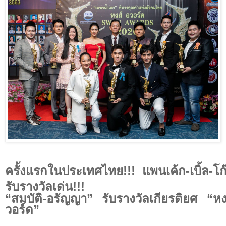
ครั้งแรกในประเทศไทย
!!!
แพนเค้ก-เบิ้ล-โก๊
รับรางวัลเด่น
!!!
“สมบัติ-อรัญญา” รับรางวัลเกียรติยศ “หง
วอร์ด”