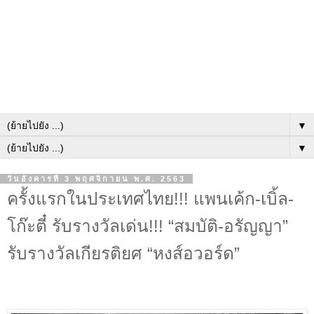
▼
▼
วันอังคารที่ 3 พฤศจิกายน พ.ศ. 2563
ครั้งแรกในประเทศไทย!!! แพนเค้ก-เบิ้ล-
โก๊ะตี๋ รับรางวัลเด่น!!! “สมบัติ-อรัญญา”
รับรางวัลเกียรติยศ “หงส์อวอร์ด”