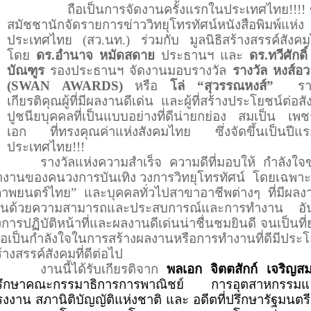
ถือเป็นการจัดงานครั้งแรกในประเทศไทย
!!!!
สมัชชานักจัดรายการข่าววิทยุโทรทัศน์หนังสือพิมพ์แห่ง
ประเทศไทย (สว.นท.) ร่วมกับ มูลนิธิสร้างสรรค์สังค
โดย
ดร.อำนาจ หมัดสดาย
ประธานฯ และ
ดร.ทวีศักดิ์
บัณฑูร
รองประธานฯ จัดงานมอบรางวัล
รางวัล หงส์อว
(
SWAN AWARDS)
หรือ
โล่
“
สุวรรณหงส์
”
รา
เกียรติคุณผู้ที่มีผลงานดีเด่น และผู้ที่สร้างประโยชน์ต่อส
ปูชนียบุคคลที่เป็นแบบอย่างที่ดีน่ายกย่อง สมเป็น เพช
เอก ที่ทรงคุณค่าแห่งสังคมไทย ซึ่งจัดขึ้นเป็นปีแ
ประเทศไทย
!!!
รางวัลแห่งความสำเร็จ ความดีที่มอบให้ กำลังใ
งานของคนวงการบันเทิง วงการวิทยุโทรทัศน์
โดยเฉพาะ
ภาพยนตร์ไทย” และบุคคลทั่วไปสาขาอาชีพต่างๆ ที่มีผล
ด่นด้วยความสามารถและประสบการณ์และการทำงาน อั
งการปฏิบัติหน้าที่และผลงานดีเด่นน่าชื่นชมยินดี จนเป็นที
ื่อเป็นกำลังใจในการสร้างผลงานหรือการทำงานที่ดีมีประ
้างสรรค์สังคมที่ดีต่อไป
งานนี้ได้รับเกียรติจาก
พลเอก จิตตสักก์ เจริญสมบ
รึกษาคณะกรรมาธิการการพาณิชย์ การอุตสาหกรรมแ
งงาน สภานิติบัญญัติแห่งชาติ และ อดีตที่ปรึกษารัฐมนตรี