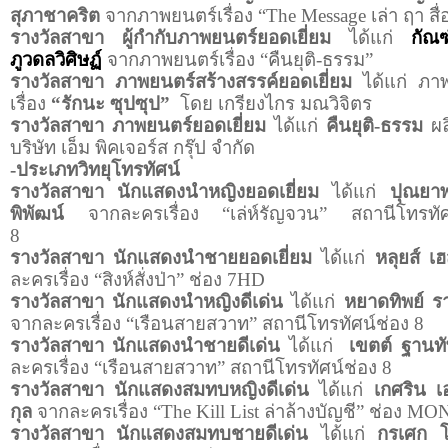
สุภาชาคริต
จากภาพยนตร์เรื่อง “
The Message
เล่า ฤา สื
รางวัลสาขา ผู้กำกับภาพยนตร์ยอดเยี่ยม
ได้แก่
กัณฑ
ภูวดลวิศิษฏ์
จากภาพยนตร์เรื่อง “คืนยุติ-ธรรม”
รางวัลสาขา ภาพยนตร์สร้างสรรค์ยอดเยี่ยม
ได้แก่
ภาพ
เรื่อง
“รักนะ ซุปซุป”
โดย เกรียงไกร มณวิจิตร
รางวัลสาขา ภาพยนตร์ยอดเยี่ยม
ได้แก่
คืนยุติ-ธรรม
ผล
บริษัท เอ็ม พิคเจอร์ส กรุ๊ป จำกัด
-ประเภทวิทยุโทรทัศน์
รางวัลสาขา นักแสดงนำหญิงยอดเยี่ยม
ได้แก่
ปุณยา
พิพัฒน์
จากละครเรื่อง “เล่ห์รัญจวน” สถานีโทรทัศ
8
รางวัลสาขา นักแสดงนำชายยอดเยี่ยม
ได้แก่
หลุยส์ เ
ละครเรื่อง “สิงห์สั่งป่า” ช่อง 7
HD
รางวัลสาขา นักแสดงนำหญิงดีเด่น
ได้แก่
หยาดทิพย์ ร
จากละครเรื่อง “เรือนสายสวาท” สถานีโทรทัศน์ช่อง 8
รางวัลสาขา นักแสดงนำชายดีเด่น
ได้แก่
เขตต์ ฐานท
ละครเรื่อง “เรือนสายสวาท” สถานีโทรทัศน์ช่อง 8
รางวัลสาขา นักแสดงสมทบหญิงดีเด่น
ได้แก่
เกศริน เ
กุล
จากละครเรื่อง “
The Kill List
ล่าล้างบัญชี” ช่อง
MON
รางวัลสาขา นักแสดงสมทบชายดีเด่น
ได้แก่
กรเศก โ