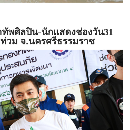
ทัพศิลปิน-นักแสดงช่องวัน31
น้ำท่วม จ.นครศรีธรรมราช