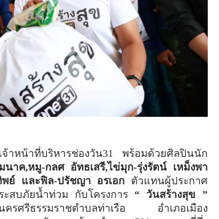
าหน้าที่บริหารช่องวัน31 พร้อมด้วยศิลปินนัก
มนาค,หมู-กลศ อัทธเสรี,ไข่มุก-รุ่งรัตน์ เหม็งพา
ทพทิพย์ และฟิล-ปรัชญา อรเอก
ตัวแทนผู้ประกาศ
้ประสบภัยน้ำท่วม กับโครงการ
“ วันสร้างสุข ”
้องชาวนครศรีธรรมราชตำบลท่าเรือ อำเภอเมือง