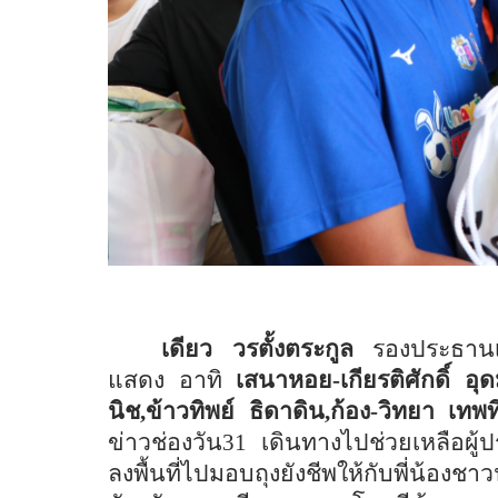
เดียว วรตั้งตระกูล
รองประธานเจ้
แสดง อาทิ
เสนาหอย-เกียรติศักดิ์ อุด
นิช,ข้าวทิพย์ ธิดาดิน,ก้อง-วิทยา เ
ข่าวช่องวัน31 เดินทางไปช่วยเหลือผู
ลงพื้นที่ไปมอบถุงยังชีพให้กับพี่น