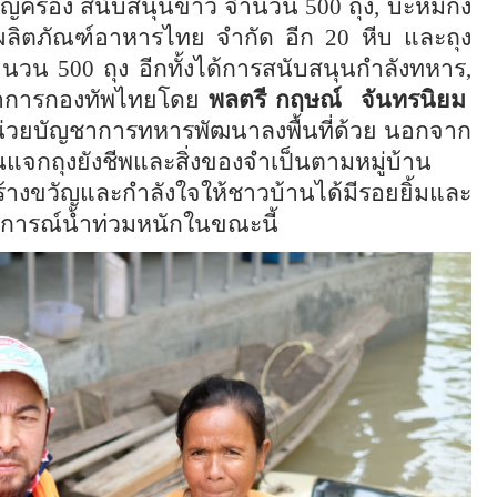
ครอง สนับสนุนข้าว จำนวน 500 ถุง, บะหมี่กึ่ง
ผลิตภัณฑ์อาหารไทย จำกัด อีก 20 หีบ และถุง
นวน 500 ถุง อีกทั้งได้การสนับสนุนกำลังทหาร,
าการกองทัพไทยโดย
พลตรี กฤษณ์
จันทรนิยม
่วยบัญชาการทหารพัฒนาลงพื้นที่ด้วย นอกจาก
เวนแจกถุงยังชีพและสิ่งของจำเป็นตามหมู่บ้าน
สร้างขวัญและกำลังใจให้ชาวบ้านได้มีรอยยิ้มและ
การณ์น้ำท่วมหนักในขณะนี้