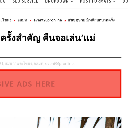
LOG
SEO SERVICE
DROPDOWN
POST FORMATS
DO
ระโขนง
อสมท
event96pronline
ขวัญ อุษามณี’พลิกบทบาทครั้ง
รั้งสำคัญ คืนจอเล่น’แม่
21,
แม่นากพระโขนง,
อสมท,
event96pronline,
IVE ADS HERE