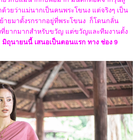
ดด้วยว่าแม่นากเป็นคนพระโขนง แต่จริงๆ เป็น
ย้ายมาตั้งรกรากอยู่ที่พระโขนง
ก็โดนกลั่น
ดงที่ยากมากสำหรับขวัญ แต่ขวัญและทีมงานตั้ง
26 มิถุนายนนี้ เสนอเป็นตอนแรก
ทาง
ช่อง
9