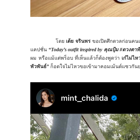
โดย
เต้ย จรินพร
ขอเปิดศึกดวลก่อนคนแรก
แคปชั่น
“Today’s outfit inspired by
คุณปุ้ม
#
ดวงตาที
ผม หรือแม้แต่พร็อบ ที่เห็นแล้วก็ต้องพูดว่า
เก๋ไม่ไห
พัวพันธ์
”
ก็อดใจไม่ไหวขอเข้ามาคอมเม้นต์แซวกัน