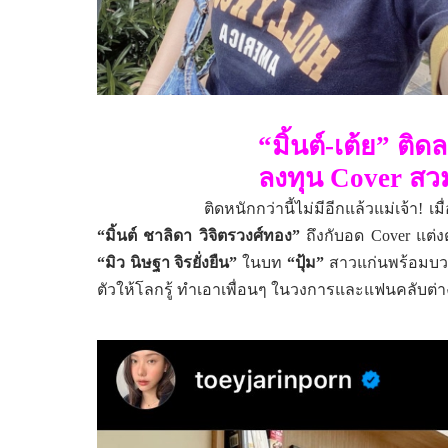
“
มิ้นต์-เต้ย
”
ติด
ลงทุน
Cover
สว
ติดหนักกว่านี้ไม่มีอีกแล้วแม่เจ้า! เม
“
มิ้นต์ ชาลิดา วิจิตรวงศ์ทอง
”
ถึงกับอด
Cover
แต่ง
“
มิว นิษฐา จิรยั่งยืน
”
ในบท
“
ปุ้ม
”
สาวแก่นพร้อมบว
ตัวให้โลกรู้ ทำเอาเพื่อนๆ ในวงการและแฟนคลับต่า