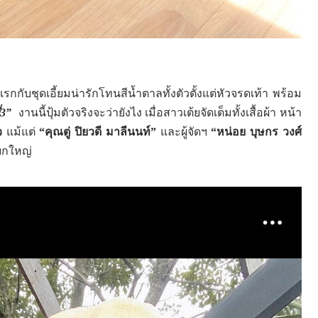
กับชุดเอี้ยมน่ารักโทนสีน้ำตาลทั้งตัวตั้งแต่หัวจรดเท้า พร้อม
่3
”
งานนี้ปุ้มตัวจริงจะว่ายังไง เมื่อสาวเต้ยจัดเต็มทั้งเสื้อผ้า หน้า
ว
แม้แต่
“
คุณตู่ ปิยวดี มาลีนนท์
”
และผู้จัดฯ
“
หน่อย บุษกร วงศ์
ยกใหญ่