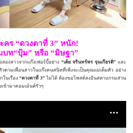
ละคร
“
ดวงตาที่ 3
”
หนัก!
มบท
“
ปุ้ม
”
หรือ
“
มิษฐา
”
ื่อสองสาวจากแก๊งเฟอร์บี้อย่าง
“
เต้ย จรินทร์พร จุนเกียรติ
”
และ
ตัวตามเพื่อนสาวในแก๊งคนสนิทที่เพิ่งจะเป็นคุณแม่เต็มตัว อย่าง
กในเรื่อง
“
ดวงตาที่ 3
”
ไม่ได้ ต้องขอโพสต์ลงอินสตาแกรมส่วน
งเข้ามาคอมเม้นต์รัวๆ