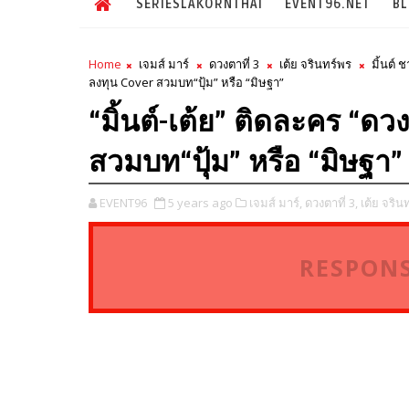
SERIESLAKORNTHAI
EVENT96.NET
B
Home
เจมส์ มาร์
ดวงตาที่ 3
เต้ย จรินทร์พร
มิ้นต์ 
ลงทุน Cover สวมบท“ปุ้ม” หรือ “มิษฐา”
“มิ้นต์-เต้ย” ติดละคร “ดว
สวมบท“ปุ้ม” หรือ “มิษฐา”
EVENT96
5 years ago
เจมส์ มาร์,
ดวงตาที่ 3,
เต้ย จริน
RESPONS