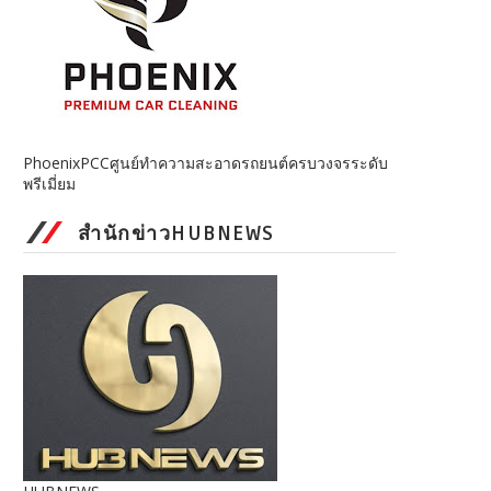
PhoenixPCCศูนย์ทำความสะอาดรถยนต์ครบวงจรระดับ
พรีเมี่ยม
สำนักข่าวHUBNEWS