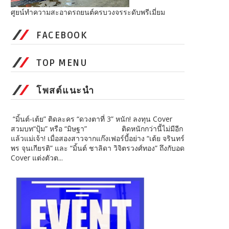
ศูยน์ทำความสะอาดรถยนต์ครบวงจรระดับพรีเมี่ยม
FACEBOOK
TOP MENU
โพสต์แนะนำ
“มิ้นต์-เต้ย” ติดละคร “ดวงตาที่ 3” หนัก! ลงทุน Cover
สวมบท“ปุ้ม” หรือ “มิษฐา” ติดหนักกว่านี้ไม่มีอีก
แล้วแม่เจ้า! เมื่อสองสาวจากแก๊งเฟอร์บี้อย่าง “เต้ย จรินทร์
พร จุนเกียรติ” และ “มิ้นต์ ชาลิดา วิจิตรวงศ์ทอง” ถึงกับอด
Cover แต่งตัวต...