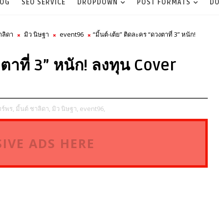
LOG
SEO SERVICE
DROPDOWN
POST FORMATS
DO
ชาลิดา
มิว นิษฐา
event96
“มิ้นต์-เต้ย” ติดละคร “ดวงตาที่ 3” หนัก!
งตาที่ 3” หนัก! ลงทุน Cover
ทร์พร,
มิ้นต์ ชาลิดา,
มิว นิษฐา,
event96,
IVE ADS HERE