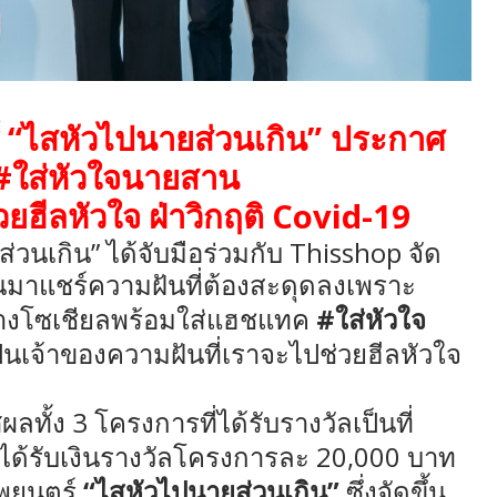
“
”
์
ไสหัวไปนายส่วนเกิน
ประกาศ
#
ใส่หัวใจนายสาน
Covid-19
ยฮีลหัวใจ ฝ่าวิกฤติ
”
Thisshop
ส่วนเกิน
ได้จับมือร่วมกับ
จัด
มาแชร์ความฝันที่ต้องสะดุดลงเพราะ
#
างโซเชียลพร้อมใส่แฮชแทค
ใส่หัวใจ
นเป็นเจ้าของความฝันที่เราจะไปช่วยฮีลหัวใจ
3
ผลทั้ง
โครงการที่ได้รับรางวัลเป็นที่
20,000
ะได้รับเงินรางวัลโครงการละ
บาท
“
”
พยนตร์
ไสหัวไปนายส่วนเกิน
ซึ่งจัดขึ้น