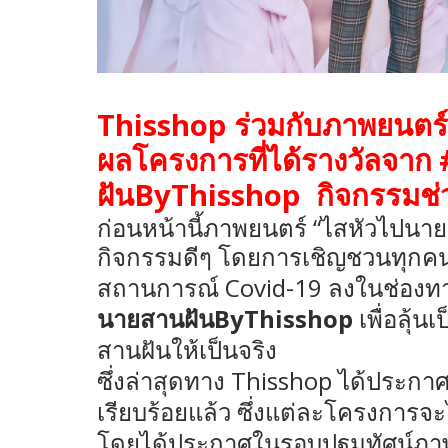
Thisshop
ร่วมกับภาพยนตร
ผลโครงการที่ได้รางวัลจาก
ByThisshop
ฝัน
กิจกรรมช่ว
“
ก่อนหน้านี้ภาพยนตร์
ไสหัวไปนาย
กิจกรรมดีๆ โดยการเชิญชวนทุกคน
Covid-19
สถานการณ์
ลงในช่องท
ByThisshop
นายสานฝัน
เพื่อลุ้
สานฝันให้เป็นจริง
Thisshop
ซึ่งล่าสุดทาง
ได้ประกาศ
เรียบร้อยแล้ว ซึ่งแต่ละโครงการจ
โดยได้ประกาศในรอบปฐมทัศน์ภา