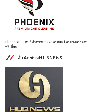
PhoenixPCCศูนย์ทำความสะอาดรถยนต์ครบวงจรระดับ
พรีเมี่ยม
สำนักข่าวHUBNEWS