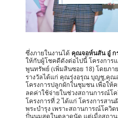
ซึ่งภายในงานได้
คุณจอห์นสัน อู๋
ให้กับผู้โชคดีดังต่อไปนี้ โครง
18)
พูนทรัพย์ (เพิ่มสินซอย
โดยภาย
,
รางวัลได้แก่ คุณรุ่งอรุณ บุญชู
คุณส
โครงการปลูกผักในชุมชน เพื่อให้
ลดค่าใช้จ่ายในช่วงสถานการณ์โควิ
2
โครงการที่
ได้แก่ โครงการสานฝั
พระบำรุง เพราะสถานการณ์โควิด
ปั่นนมสดในตลาดนัด แต่เมื่อสถานก