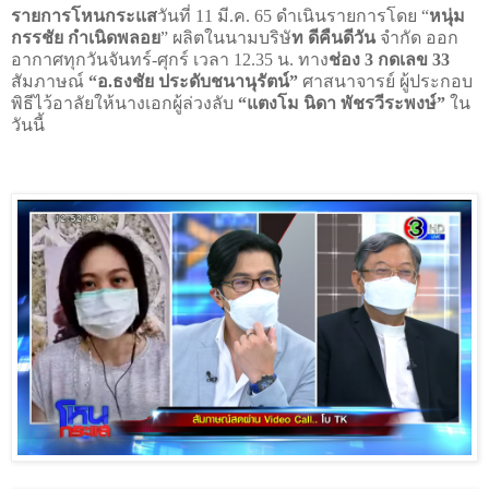
รายการโหนกระแส
วันที่ 11 มี.ค. 65 ดำเนินรายการโดย “
หนุ่ม
กรรชัย กำเนิดพลอย
” ผลิตในนามบริษั
ท ดีคืนดีวัน
จำกัด ออก
อากาศทุกวันจันทร์-ศุกร์ เวลา 12.35 น. ทาง
ช่อง 3 กดเลข 33
สัมภาษณ์
“อ.ธงชัย ประดับชนานุรัตน์”
ศาสนาจารย์ ผู้ประกอบ
พิธีไว้อาลัยให้นางเอกผู้ล่วงลับ
“แตงโม นิดา พัชรวีระพงษ์”
ใน
วันนี้