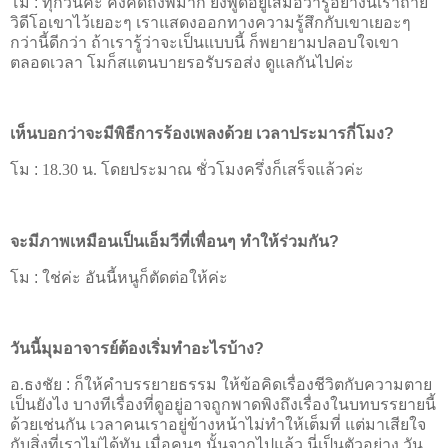
โม
:
ทุกวันค่ะ คงคิดถึงพี่มาก ยังพูดอยู่เสมอว่ารู้อย่างนี้เราถ่าย
วิดีโอเขาไว้เยอะๆ เราแสดงออกทางความรู้สึกกับเขาเยอะๆ
กว่านี้ดีกว่า ถ้าเรารู้ว่าจะเป็นแบบนี้ ก็พยายามปลอบใจเขา
ตลอดเวลา โมก็สแตนบายรอรับรอส่ง ดูแลกันไปค่ะ
เห็นบอกว่าจะมีพิธีการร้องเพลงด้วย เวลาประมารกี่โมง
?
โม
:
18.30 น. โดยประมาณ ชั่วโมงครึ่งก็เสร็จแล้วค่ะ
จะมีภาพเหมือนเป็นเอ็มวีที่เพื่อนๆ ทำให้ร่วมกัน
?
โม
:
ใช่ค่ะ อันนี้หนูก็ตัดต่อให้ค่ะ
วันนี้มุมอาจารย์ต้องเริ่มทำอะไรบ้าง
?
อ.ธงชัย
:
ก็ให้คำบรรยายธรรม ให้ข้อคิดเรื่องชีวิตกับความตาย
เป็นยังไง บางทีเรื่องที่ดูอยู่อาจถูกพาดพิงถึงเรื่องในบทบรรยายนี้
ด้วยเช่นกัน เวลาคนเราอยู่ข้างหน้าไม่ทำให้เต็มที่ แต่มาเสียใจ
กับสิ่งที่เราไม่ได้ทัน เมื่อคนๆ นั้นจากไปแล้ว นี่เป็นตัวอย่าง วัน