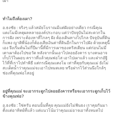
เผา
ทำไมถึงต้องเผา
?
อ.ธงชัย :
จริงๆ แล้วสมัยโบราณมีแต่ฝังอย่างเดียว กรณีคุณ
แตงโมมีเหตุผลหลายองค์ประกอบ แต่ว่าปัจจุบันไม่สะดวกใน
การฝัง เพราะต้องหาที่ไกลๆ ฝัง ต้องเดินทางไปไกล ปัจจุบันที่ดิน
ก็แพง ญาติพี่น้องก็ต้องเสียเงินค่าที่ดินอีกในการไปฝัง ด้วยเหตุนี้
เอง จึงเริ่มต้นไม่กี่ปีมานี้ที่มีการเผาของคริสเตียน แต่ก่อนไม่มี
เตาเผาต้องไปขอวัด หลังจากนั้นเอาไปลอยอังคาร บางคนอาจ
เก็บไว้ในผอบ คราวที่แล้วคุณพ่อโส เอาไปเผาแล้ว และฝากอัฐิ
ไว้ที่ที่เราไปทำพิธี แต่กรณีคุณแตงโม เท่าที่คุยกับคุณแม่ ยังไม่
สะเด็ดน้ำว่าคุณแม่จะเอาไปหมดเลย หรือฝากไว้ส่วนนึงใกล้ๆ
ช่องที่คุณพ่อโสอยู่
อยู่ที่คุณแม่ จะเอากระดูกไปลอยอังคารหรือจะเอากระดูกเก็บไว้
ข้างคุณพ่อ
?
อ.ธงชัย
:
ใช่ครับ ตอนนั้นที่คุย คุณแม่ยังไม่ฟันธง เราคุยกันมา
ตั้งแต่อาทิตย์ที่แล้ว แต่แนวโน้มว่าคุณแม่อาจเอาทั้งหมดไป