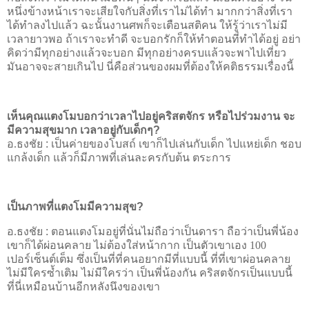
หนึ่งข้างหน้าเราจะเสียใจกับสิ่งที่เราไม่ได้ทำ มากกว่าสิ่งที่เรา
ได้ทำลงไปแล้ว ฉะนั้นงานศพก็จะเตือนสติคน ให้รู้ว่าเราไม่มี
เวลายาวพอ ถ้าเราจะทำดี จะบอกรักก็ให้ทำตอนที่ทำได้อยู่ อย่า
คิดว่ามีทุกอย่างแล้วจะบอก มีทุกอย่างครบแล้วจะพาไปเที่ยว
มันอาจจะสายเกินไป นี่คือส่วนของผมที่ต้องให้คติธรรมเรื่องนี้
เห็นคุณแตงโมบอกว่าเวลาไปอยู่คริสตจักร หรือไปร่วมงาน จะ
มีความสุขมาก เวลาอยู่กับเด็กๆ
?
อ.ธงชัย
:
เป็นค่ายของโบสถ์ เขาก็ไปเล่นกับเด็ก ไปแหย่เด็ก ชอบ
แกล้งเด็ก แล้วก็มีภาพที่เล่นละครกับต้น ตระการ
เป็นภาพที่แตงโมมีความสุข
?
อ.ธงชัย
:
ตอนแตงโมอยู่ที่นั่นไม่ถือว่าเป็นดารา ถือว่าเป็นพี่น้อง
เขาก็ได้ผ่อนคลาย ไม่ต้องใส่หน้ากาก เป็นตัวเขาเอง 100
เปอร์เซ็นต์เต็ม ซึ่งเป็นที่ที่คนอยากมีที่แบบนี้ ที่ที่เขาผ่อนคลาย
ไม่มีใครซ้ำเติม ไม่มีใครว่า เป็นพี่น้องกัน คริสตจักรเป็นแบบนี้
ที่นี่เหมือนบ้านอีกหลังนึงของเขา