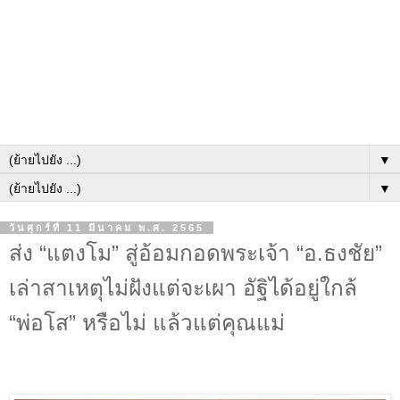
▼
▼
วันศุกร์ที่ 11 มีนาคม พ.ศ. 2565
ส่ง “แตงโม” สู่อ้อมกอดพระเจ้า “อ.ธงชัย”
เล่าสาเหตุไม่ฝังแต่จะเผา อัฐิได้อยู่ใกล้
“พ่อโส” หรือไม่ แล้วแต่คุณแม่