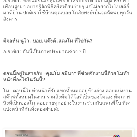
อ.ธงชัย
:
ของผมจะมีกลุ่มแคร์ สำหรับบรรดาเพื่อนฝูง หรือพา
เพื่อนฝูงมา อยากรู้จักพิธีคริสเตียนง่ายๆ แต่ไม่อยากไปโบสถ์ก็
มาที่บ้าน ปกติเราใช้บ้านคุณบอย โกสิยพงษ์เป็นจุดนัดพบทุกวัน
อังคาร
มีจอห์น นูโว , บอย, แต๊งค์ ,แตงโม ที่ไปกัน
?
อ.ธงชัย
:
อันนี้เป็นภาพประมาณช่วง 7 ปี
ตอนนี้อยู่ในสายกับ “คุณโม อมีนา” ที่ช่วยจัดงานนี้ด้วย โมทำ
หน้าที่อะไรในวันนี้
?
โม
:
ตอนนี้โมทำหน้าที่รับแขกทั้งหมดอยู่ข้างล่าง คอยแบ่งงาน
สต๊าฟทั้งหมดในงาน รวมถึงทีมวิดีโอที่เป็นของโมเอง ทีมภาพ
นิ่งที่เป็นของโม คอยถ่ายทุกอย่างในงาน ร่วมกับแฟนพี่โบ ทีเค
แบ่งหน้าที่กันทั้งสองฝ่ายค่ะ