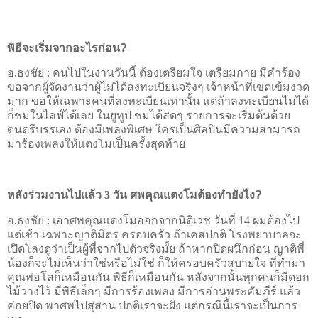
พิธีจะเริ่มจากอะไรก่อน
?
อ.ธงชัย :
คนไปในงานวันนี้ ต้องเตรียมใจ เตรียมกาย มีคำร้อง
ขอจากผู้จัดงานว่าผู้ไม่ได้ลงทะเบียนจริงๆ เจ้าหน้าที่เขตเข้มงวด
มาก ขอให้เฉพาะคนที่ลงทะเบียนเท่านั้น แต่ถ้าลงทะเบียนไม่ได้
ก็ชมในไลฟ์ได้เลย ในยูทูป ชมได้สดๆ รายการจะเริ่มต้นด้วย
ดนตรีบรรเลง ต้องมีเพลงพิเศษ ใครเป็นศิลปินมีความสามารถ
มาร้องเพลงให้แตงโมเป็นครั้งสุดท้าย
หลังร่วมงานไปแล้ว 3 วัน ศพคุณแตงโมต้องทำยังไง
?
อ.ธงชัย :
เอาศพคุณแตงโมออกจากนิติเวช วันที่ 14 ผมต้องไป
แต่เช้า เฉพาะญาติมิตร ครอบครัว ถ้าเคสปกติ โรงพยาบาลจะ
เปิดโลงดูว่าเป็นผู้ที่จากไปตัวจริงมั้ย ถ้าหากปิดผนึกก่อน ญาติพี่
น้องก็จะไม่เห็นว่าใช่หรือไม่ใช่ ก็ให้ครอบครัวสบายใจ ที่ทำมา
คุณพ่อโสก็เหมือนกัน พิธีก็เหมือนกัน หลังจากนั้นทุกคนก็มีดอก
ไม้วางไว้ มีพิธีเล็กๆ มีการร้องเพลง มีการอ่านพระคัมภีร์ แล้ว
ค่อยปิด พาศพไปสุสาน ปกติเราจะฝัง แต่กรณีนี้เราจะเป็นการ