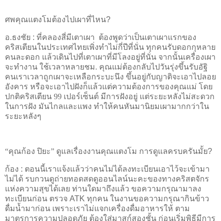
ศพคุณแตงโมต้องไปเผาที่ไหน
?
อ.ธงชัย
:
ที่คลองสี่มีเตาเผา
ต้องพูดว่าเป็นเตาเผาแรกของ
คริสเตียนในประเทศไทยเพิ่งทำไม่กี่ปีที่นั่น ทุกคนรับดอกกุหลาย
คนละดอก แล้วเดินไปที่เตาเผาที่มีโลงอยู่ที่นั่น จากนั้นเครื่องเผา
จะทำงาน ใช้เวลาหลายชม. คุณแม่ต้องกลับไปวันรุ่งขึ้นรับอัฐิ
คนเราเวลาถูกเผาจะเหลือกระบะนึง ขึ้นอยู่กับญาติจะเอาไปลอย
อังคาร หรือจะเอาไปฝังก็แล้วแต่ความต้องการของคุณแม่
โดย
ปกติคริสเตียน 99 เปอร์เซ็นต์ มีการฝังอยู่ แต่ระยะหลังไม่สะดวก
ในการฝัง มันไกลและแพง ทำให้คนหันมานิยมเผามากกว่าใน
ระยะหลังๆ
“คุณก้อง ปิยะ” ดูแลเรื่องงานคุณแตงโม
การดูแลครบครันมั้ย
?
ก้อง
:
ตอนนี้เราแจ้งแล้วว่าคนไม่ได้ลงทะเบียนเอาไว้จะเข้ามา
ไม่ได้ รบกวนดูถ่ายทอดสดดูออนไลน์นะคะของทางคริสตจักร
แห่งความสุขได้เลย ท่านใดมาถึงแล้ว ขอความกรุณามาลง
ทะเบียนก่อน ตรวจ
ATK
ทุกคน ในงานขอความกรุณากินข้าว
ดื่มน้ำมาก่อน เพราะเราไม่แจกเครื่องดื่มอาหารให้ ตาม
มาตรการความปลอดภัย ต้องใส่มาสก์สองชั้น ก่อนเริ่มพิธีมีการ