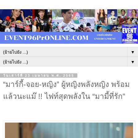
▼
▼
วันเสาร์ที่ 23 เมษายน พ.ศ. 2565
“มาร์กี้-จอย-หญิง” ผู้หญิงพลังหญิง พร้อม
แล้วนะแม๊ !! ไฟท์สุดพลังใน “มามี้ที่รัก”