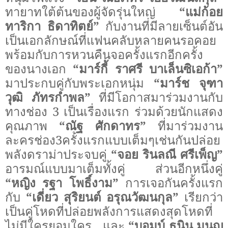
ทายาทใต้ต้นของผู้จัดรุ่นใหญ่
“แม่ก้อย
ทาริกา ธิดาทิตย์”
กับงานที่มีลายเซ็นต์อัน
เป็นเอกลักษณ์ที่แฟนคลับหลายคนรอคอย
พร้อมกับการหวนคืนจอครั้งแรกอีกครั้ง
ของนางเอก
“มาร์กี้ ราศรี บาเล็นซิเอก้า”
มาประกบคู่กับพระเอกหนุ่ม
“มาร์ช จุฑา
วุฒิ ภัทรกำพล”
ที่มีโอกาสมาร่วมงานกับ
ทางช่อง
3
เป็นเรื่องแรก ร่วมด้วยนักแสดง
คุณภาพ
“ณัฐ ศักดาทร”
ที่มาร่วมงาน
ละครช่อง3ครั้งแรกแบบเต็มๆเช่นกันปล่อย
พลังดราม่าประจบคู่
“จอย รินลณี ศรีเพ็ญ”
อารมณ์แบบมาเต็มทั้งคู่
ส่วนอีกหนึ่งคู่
“หญิง รฐา โพธิ์งาม”
การเจอกันครั้งแรก
กับ
“เดี่ยว สุริยนต์ อรุณวัฒนกุล”
เรียกว่า
เป็นคู่โหดที่ปล่อยพลังการแสดงสุดโหดที่
ไม่มีใครยอมใคร
และ
“บอมบ์ ธนิน มนูญ