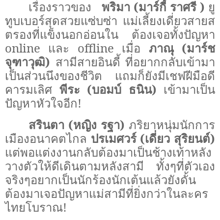
เรื่องราวของ
พริมา
(
มาร์กี้ ราศรี
)
ยู
ทูบเบอร์สุดสวยแซ่บซ่า แม่เลี้ยงเดี่ยวสายส
ตรองที่แข็งนอกอ่อนใน ต้องเจอทั้งปัญหา
online
และ
offline
เมื่อ
ภาณุ
(
มาร์ช
จุฑาวุฒิ
)
สามีสายอินดี้ ที่อยากกลับเข้ามา
เป็นส่วนนึงของชีวิต
แถมก็ยังมีเชฟฝีมือดี
คารมเลิศ
พีระ
(
บอมบ์ ธนิน
)
เข้ามาเป็น
ปัญหาหัวใจอีก
!
สรินตา
(
หญิง รฐา
)
ภริยาหนุ่มนักการ
เมืองอนาคตไกล
ปรเมศวร์
(
เดี่ยว สุริยนต์
)
แต่พอแต่งงานกลับต้องมาเป็นช้างเท้าหลัง
วางตัวให้ดีเดินตามหลังสามี ทั้งๆที่ตัวเอง
จริงๆอยากเป็นนักร้องนักเต้นแล้วยังดั้น
ต้องมาเจอปัญหาแม่สามีที่ยิ่งกว่าในละคร
ไทยโบราณ
!