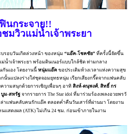
ฟิ
นกระจาย
!!
ือชมวิวแม่น้ำเจ้าพระยา
บรอบวันเกิ
ดล่วงหน้า ของหนุ่ม
“
แอ๊ค-โชคชัย
”
ที่ครั้
งนี้จัดขึ้น
ม่น้ำ
เจ้าพระยา พร้อมดินเนอร์แบบใกล้ชิด ท่ามกลาง
กันเอง โดยงานนี้
หนุ่มแอ๊ค
ขอประเดิ
มห้วงเวลาแห่งความสุข
กนั้นแปลงร่างใส่ชุดจอมยุ
ทธหนุ่ม เรียกเสียงกรี๊ดจากแฟนคลับ
ายความสนุกด้
วยการเชิญเพื่อนๆ อาทิ
สิงห์
-
ดนุพงศ์
,
สิทธิ์ กร
บูม-สหรัฐ
จากรายก
าร
The Star idol
ที่มาร่วมร้องเพลงอวยพรวั
ล่
าแฟนคลับคนรักแอ๊ค ตลอดค่ำคืนวันเสาร์ที่ผ่านมา โดยงาน
ุกคนแสดงผล
(ATK)
ไม่
เกิน
24
ชม
.
ก่อนเข้าภายในงาน