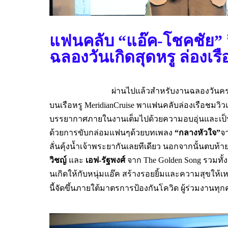
แฟนคลับ
“
แอ๊ค
-
โชคชัย
”
ฉลองวันเกิดสุดหรู ล่องเร
ผ่านไปแล้
วสำหรับงานฉลองวันคร
บนเรือหรู
MeridianCruis
e
พาแฟนคลับล่องเรือชมวิวแ
บรรยากาศภายในงานเต็
มไปด้วยความอบอุ่นและเป็น
ด้วยการขั
บกล่อมแฟนๆด้วยบทเพลง
“
กลางหั
วใจ
”
จา
ลั่
นคุ้งน้ำเจ้าพระยากันเลยทีเดียว นอกจากนั้นตบท้
วิชญ์
และ
เอฟ
-
รัฐพงศ์
จาก
Th
e Golden Song
รวมทั้ง
นเกิดให้กับหนุ่มแอ๊ค สร้างรอยยิ้มและความสุขให้เห
นี้จัดขึ้นภายใต้
มาตรการป้องกันโควิด ผู้ร่วมงานท