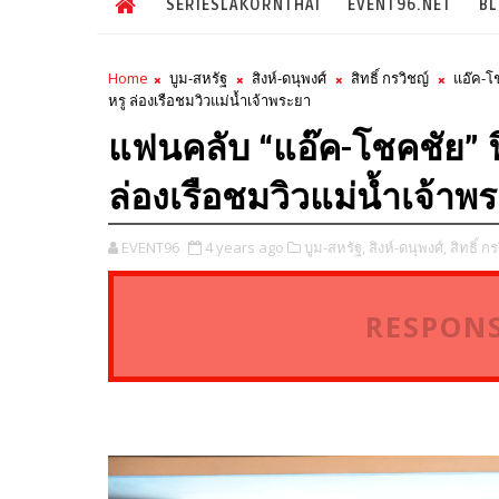
SERIESLAKORNTHAI
EVENT96.NET
B
Home
บูม-สหรัฐ
สิงห์-ดนุพงศ์
สิทธิ์ กรวิชญ์
แอ๊ค-โ
หรู ล่องเรือชมวิวแม่น้ำเจ้าพระยา
แฟนคลับ “แอ๊ค-โชคชัย” ฟ
ล่องเรือชมวิวแม่น้ำเจ้าพ
EVENT96
4 years ago
บูม-สหรัฐ,
สิงห์-ดนุพงศ์,
สิทธิ์ กร
RESPONS