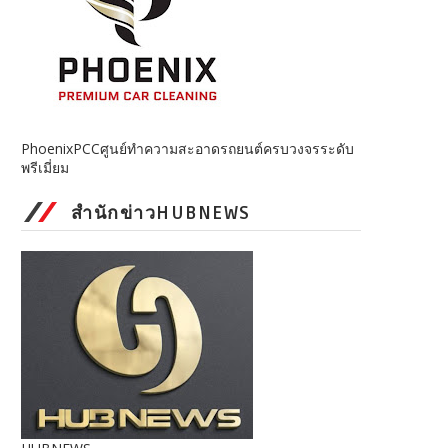
PhoenixPCCศูนย์ทำความสะอาดรถยนต์ครบวงจรระดับ
พรีเมี่ยม
สำนักข่าวHUBNEWS