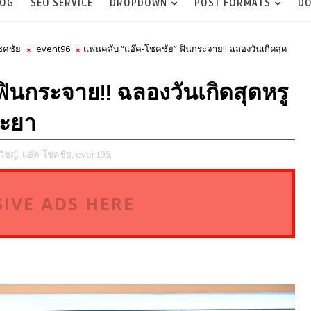
LOG
SEO SERVICE
DROPDOWN
POST FORMATS
DO
ชคชัย
event96
แฟนคลับ “แอ๊ค-โชคชัย” ฟินกระจาย!! ฉลองวันเกิดสุด
ินกระจาย!! ฉลองวันเกิดสุดหรู
ระยา
วิชญ์,
แอ๊ค-โชคชัย,
event96,
IVE ADS HERE