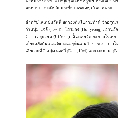
พร้อมถ่ายภาพโฟโต้บุ๊คสุดเอ็กซ์คลูซีฟ ครั้งเดียวเท
ออกแบบและตัดเย็บมาเพื่อ
GreatGuys
โดยเฉพาะ
สำหรับโลเกชั่นวันนี้ ยกกองกันไปถ่ายทำที่ วัดอรุ
ว่าหนุ่ม แจอี (
Jae I) ,
โฮรยอง (
Ho ryeong) ,
ฮานอึล
Chan) ,
อุยยอน (
Ui Yeon)
นั้นหล่อจัด ละลายใจเหล่
เบื้องหลังกันแน่นวัด หนุ่มๆตื่นเต้นกับการแต่งกาย
เสียดายที่
2
หนุ่ม ดงฮวี (
Dong Hwi)
และ เบคยอล (
Ba