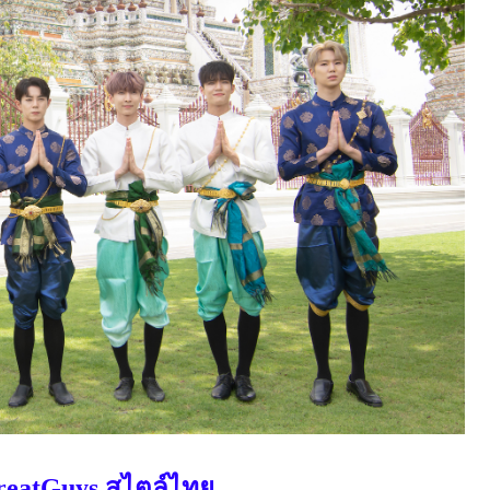
reatGuys
สไตล์ไทย