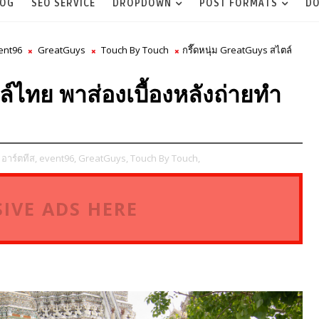
LOG
SEO SERVICE
DROPDOWN
POST FORMATS
DO
ent96
GreatGuys
Touch By Touch
กรี๊ดหนุ่ม GreatGuys สไตล์
ล์ไทย พาส่องเบื้องหลังถ่ายทำ
 อาร์ตทีส,
event96,
GreatGuys,
Touch By Touch,
IVE ADS HERE