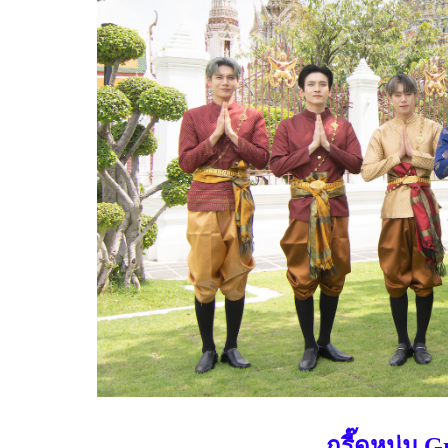
กรี๊ดหนุ่ม
G