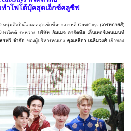
ยทำโฟโต้บุ๊คสุดเอ็กซ์คลูซีฟ
9
หนุ่มศิลปินไอดอลสุดเซ็กซี่จากเกาหลี
GreatGuys
(
เกรทกายส์
)
กโปรเจ็คต์ ระหว่าง
บริษัท อิมเมจ อาร์ตทีส เอ็นเทอร์เทนเมนท์
 ไธรฟว์ จำกัด
ของผู้บริหารคนเก่ง
คุณลลิตา เฉลิมวงศ์
เจ้าของ