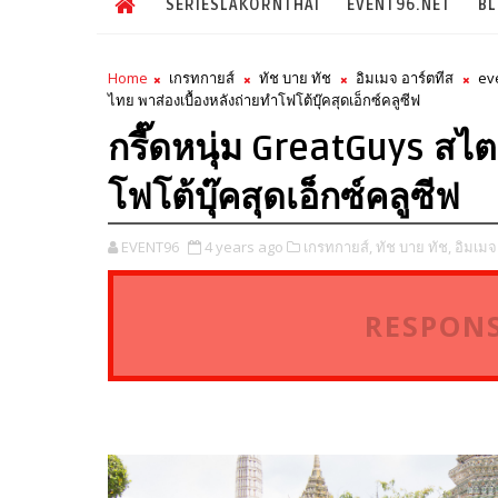
SERIESLAKORNTHAI
EVENT96.NET
B
Home
เกรทกายส์
ทัช บาย ทัช
อิมเมจ อาร์ตทีส
ev
ไทย พาส่องเบื้องหลังถ่ายทำโฟโต้บุ๊คสุดเอ็กซ์คลูซีฟ
กรี๊ดหนุ่ม GreatGuys สไต
โฟโต้บุ๊คสุดเอ็กซ์คลูซีฟ
EVENT96
4 years ago
เกรทกายส์,
ทัช บาย ทัช,
อิมเมจ
RESPONS