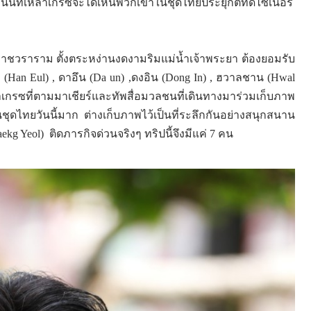
่านั้นที่เหล่าเกรซจะได้เห็นพวกเขาในชุดไทยประยุกต์ที่ดีไซเนอร์
ณราชวราราม ตั้งตระหง่านงดงามริมแม่น้ำเจ้าพระยา ต้องยอมรับ
 (
Han Eul) ,
ดาอึน (
Da un) ,
ดงอิน (
Dong In) ,
ฮวาลชาน (
Hwal
าเกรซที่ตามมาเชียร์และทัพสื่อมวลชนที่เดินทางมาร่วมเก็บภาพ
ในชุดไทยวันนี้มาก ต่างเก็บภาพไว้เป็นที่ระลึกกันอย่างสนุกสนาน
ekg Yeol)
ติดภารกิจด่วนจริงๆ ทริปนี้จึงมีแค่
7
คน