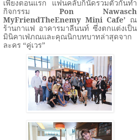
เพียงตอนแรก แฟนคลับก็นัดรวมตัวกันทำ
กิจกรรม
Pon Nawasch
MyFriendTheEnemy Mini Cafe’
ณ
ร้านกาแฟ อาคารมาลีนนท์ ซึ่งตกแต่งเป็น
มินิคาเฟ่ภณและคุณนิกบทบาทล่าสุดจาก
ละคร “คู่เวร”