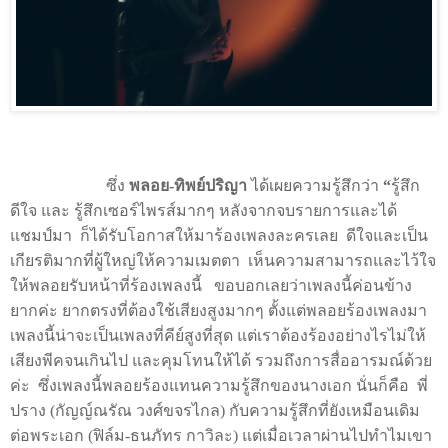
ซึ่ง
พลอย-
ทิพย์ปริญา
ได้เผยความรู้สึกว่า
“
รู้สึก
ดีใจ และ รู้สึกเซอร์ไพรส์มากๆ หลังจากจบรายการและได้
แชมป์มา
ก็ได้รับโอกาสให้มาร้องเพลงละครเลย
ดีใจและเป็น
เกียรติมากที่ผู้ใหญ่ให้ความเมตตา
เห็นความสามารถและไว้ใจ
ให้พลอยรับหน้าที่ร้องเพลงนี้
ขอบอกเลยว่าเพลงนี้ค่อนข้าง
ยากค่ะ ยากตรงที่ต้องใช้เสียงสูงมากๆ ตั้งแต่พลอยร้องเพลงมา
เพลงนี้น่าจะเป็นเพลงที่คีย์สูงที่สุด แต่เราต้องร้องอย่างไรไม่ให้
เสียงพีคจนเกินไป และคุมโทนให้ได้ รวมถึงการสื่ออารมณ์ด้วย
ค่ะ
ซึ่งเพลงนี้พลอยร้องแทนความรู้สึกของนางเอก นั่นก็คือ
พี่
ปราง
(กัญญ์ณรัณ วงศ์ขจรไกล) กับความรู้สึกที่ยังเหมือนเดิม
ต่อพระเอก (ฟิล์ม-ธนภัทร กาวิละ) แต่เมื่อเวลาผ่านไปทำไมเขา