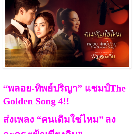
“
พลอย-ทิพย์ปริญา
”
แชมป์
The
Golden Song 4
!!
ส่งเพลง
“
คนเดิมใช่ไหม
”
ลง