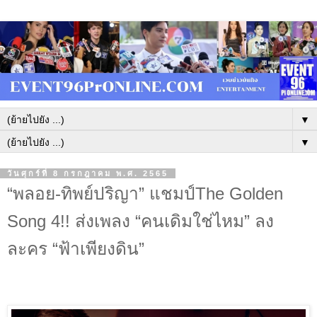
▼
▼
วันศุกร์ที่ 8 กรกฎาคม พ.ศ. 2565
“พลอย-ทิพย์ปริญา” แชมป์The Golden
Song 4!! ส่งเพลง “คนเดิมใช่ไหม” ลง
ละคร “ฟ้าเพียงดิน”