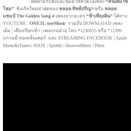
ติดตามรับฟังและชมมิวสิควิดีโอเพลง
“
คนเดิมใช่
ไหม
”
ซิงเกิลใหม่ล่าสุดของ
พลอย-
ทิพย์ปริญา
หรือ
พลอย
แชมป์
The Golden Song 4
เพลงจากละคร
“
ฟ้าเพียงดิน
”
ได้ทาง
YOUTUBE :
ONE31,
oneMusic
รวมถึง
DOWNLOAD
เพลง
เต็ม
|
เสียงเรียกเข้า
|
เพลงรอสาย โทร *
1230055
หรือ *
12399
แกรมมี่ คอลเซ็นเตอร์
และ
STREAMING FACEBOOK | Apple
Music&iTunes | JOOX | Spotify | HuaweiMusic | Plern