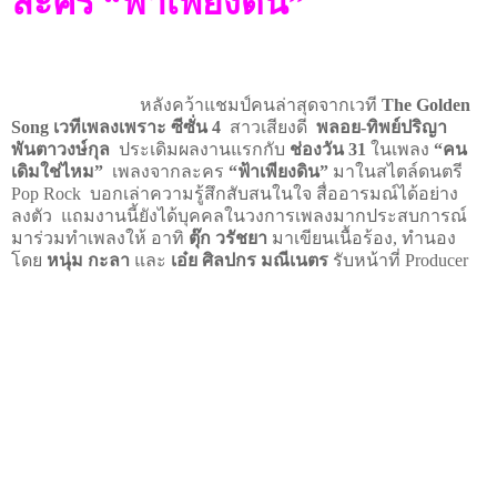
ละคร
“
ฟ้าเพียงดิน
”
หลังคว้าแชมป์คนล่าสุดจากเวที
The Golden
Song
เวทีเพลงเพราะ ซีซั่น
4
สาวเสียงดี
พลอย-
ทิพย์ปริญา
พันตาวงษ์กุล
ประเดิมผลงานแรกกับ
ช่องวัน 31
ในเพลง
“
คน
เดิมใช่ไหม
”
เพลงจากละคร
“
ฟ้าเพียงดิน
”
มาในสไตล์ดนตรี
Pop Rock
บอกเล่าความรู้สึกสับสนในใจ สื่ออารมณ์ได้อย่าง
ลงตัว
แถมงานนี้ยังได้บุคคลในวงการเพลงมากประสบการณ์
มาร่วมทำเพลงให้ อาทิ
ตุ๊ก วรัชยา
มาเขียนเนื้อร้อง
,
ทำนอง
โดย
หนุ่ม กะลา
และ
เอ๋ย ศิลปกร มณีเนตร
รับหน้าที่
Producer