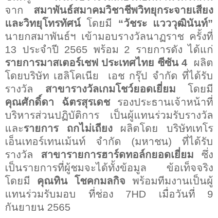
จาก
สมาพันธ์สมาคมวิชาชีพวิทยุกระจายเสียง
และวิทยุโทรทัศน์
โดยมี
“วัชระ แวววุฒินันท์”
นายกสมาพันธ์ฯ เข้ามอบรางวัลนาฏราช ครั้งที่
13
ประจำปี
2565
พร้อม
2
รายการดัง ได้แก่
รายการมาสเตอร์เชฟ
ประเทศไทย ซีซัน
4
ผลิต
โดยบริษัท เฮลิโคเนีย
เอช กรุ๊ป จำกัด ที่ได้รับ
รางวัล
สาขารางวัลเกมโชว์ยอดเยี่ยม
โดยมี
คุณศักดิ์ดา ฉัตรสุรเดช
รองประธานเจ้าหน้าที่
บริหารส่วนปฏิบัติการ เป็นผู้แทนร่วมรับรางวัล
และ
รายการ ถกไม่เถียง
ผลิตโดย บริษัทเทโร
เอ็นเทอร์เทนเม้นท์ จำกัด (มหาชน) ที่ได้รับ
รางวัล
สาขารายการฮาร์ดทอล์กยอดเยี่ยม
ซึ่ง
เป็นรายการที่ผู้ชมจะได้ทั้งข้อมูล ข้อเท็จจริง
โดยมี
คุณทิน โชคกมลกิจ
พร้อมทีมงานเป็นผู้
แทนร่วมรับมอบ ที่ช่อง
7HD
เมื่อวันที่
9
กันยายน
2565