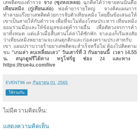
เสพติดของตำรวจ
จาง (ซุงหงเหลย)
ฉุกคิดได้ว่าชายคนนั้นคือ
เทียนหมิง (กู่เทียนเล่อ)
พ่อค้ายารายใหญ่
จางคิดแผนการ
ทำลายแก๊งยาเสพติดด้วยการจับตัวเทียนหมิง โดยยื่นข้อเสนอให้
เขาเป็นสายให้กับตำรวจ เพื่อที่จะไม่ต้องโทษประหาร เทียนหมิง
ยอมร่วมมือและให้ข้อมูลของคู่ค้ารายอื่น
เพื่อตัดวงจรการค้า
ยาทั้งหมด แต่แล้วเมื่อสืบสวนไล่ล่าได้ซักพัก จางเองก็เริ่มสงสัย
ว่าเทียนหมิงพยายามจะเล่นตุกติกและก่อสงครามประสาทกับ
เขา
แผนปราบวายร้ายยาเสพติดจะสำเร็จหรือไม่ ต้องไปติดตาม
ชม
“
เกมล่า ลบเหลี่ยมเลว
”
วันเสาร์ที่
3
กันยายนนี้
เวลา 1
4
.
55
น. สนุกดูฟรีได้ทาง ทรูโฟร์ยู ช่อง 24 และทาง
https://true
4
u.com/live
EVENT96
on
กันยายน 01, 2565
ใช้ร่วมกัน
ไม่มีความคิดเห็น:
แสดงความคิดเห็น