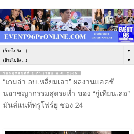
▼
▼
วันพฤหัสบดีที่ 1 กันยายน พ.ศ. 2565
“เกมล่า ลบเหลี่ยมเลว” ผลงานแอคชั่
นอาชญากรรมสุดระห่ำ ของ “กู่เทียนเล่อ”
มันส์แน่ที่ทรูโฟร์ยู ช่อง 24