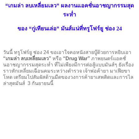
“
เกมล่า ลบเหลี่ยมเลว
”
ผลงานแอคชั่นอาชญากรรมสุด
ระห่ำ
ของ
“
กู่เทียนเล่อ
”
มันส์แน่ที่ทรูโฟร์ยู ช่อง 24
วันนี้ ทรูโฟร์ยู ช่อง
24
ขอเอาใจคอหนังสายบู๊ด้วยการหยิบเอา
“
เกมล่า ลบเหลี่ยมเลว
”
หรือ
“Drug War”
ภาพยนตร์แอคชั่
นอาชญากรรมสุดระห่ำ ที่ไม่เพียงมีการต่อสู้แบบมันส์ๆ ยังเรื่อง
ราวหักเหลี่ยมเฉือนคมระหว่างตำรวจ เจ้าพ่อค้ายา มาเฟียขา
โหด เตรียมไปสัมผัสด้านมืดของวงการค้ายาเสพติดและการไล
ล่าสุดมันส์
3
กันยายนนี้