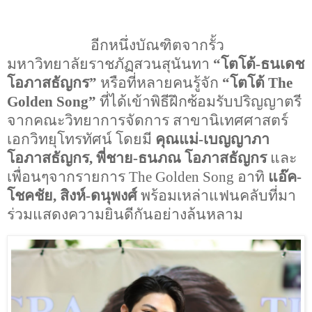
อีกหนึ่งบัณฑิตจากรั้ว
มหาวิทยาลัยราชภัฏสวนสุนันทา
“
โตโต้-ธนเดช
โอภาสธัญกร
”
หรือที่หลายคนรู้จัก
“
โตโต้
The
Golden Song”
ที่ได้เข้าพิธีฝึกซ้อมรับปริญญาตรี
จากคณะวิทยาการจัดการ สาขานิเทศศาสตร์
เอกวิทยุโทรทัศน์ โดยมี
คุณแม่
-
เบญญาภา
โอภาสธัญกร
,
พี่ชาย
-
ธนภณ โอภาสธัญกร
และ
เพื่อนๆจากรายการ
The Golden Song
อาทิ
แอ๊ค-
โชคชัย
,
สิงห์-ดนุพงศ์
พร้อมเหล่าแฟนคลับที่มา
ร่วมแสดงความยินดีกันอย่างล้นหลาม