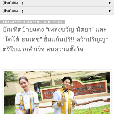
▼
▼
วันอังคารที่ 6 กันยายน พ.ศ. 2565
บัณฑิตป้ายแดง “เพลงขวัญ-นัตยา” และ
“โตโต้-ธนเดช” ยิ้มแก้มปริ!! คว้าปริญญา
ตรีใบแรกสำเร็จ สมความตั้งใจ