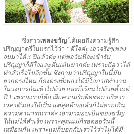
ซึ่งสาว
เพลงขวัญ
ได้เผยถึงความรู้สึก
ปริญญาตรีใบแรกไว้ว่า
“
ดีใจค่ะ เอาจริงๆเพลง
จบมาได้
3
ปีแล้วค่ะ แต่พอวันที่จะเข้ารับ
ปริญญาก็ดีใจและตื่นเต้นมากค่ะ เพราะถือว่าได้
ทำสำเร็จไปอีกขั้น ซึ่งถามว่าปริญญาใบนี้มัน
ยากตรงไหน ก็คงตรงที่เพลงได้มีโอกาสทำงาน
ในวงการบันเทิงไปด้วย และก็เรียนไปด้วยตั้งแต่
ปี
1
เพราะเราก็ต้องฝึกความรับผิดชอบ บริหาร
เวลาตัวเองให้เป็น แต่สุดท้ายแล้วก็ไม่ยากเกิน
ความสามารถเราค่ะ เอามามอบเป็นของขวัญ
ให้แม่ได้สำเร็จ เพราะคุณแม่ก็รอคอยวันนี้
เหมือนกัน เพราะแม่ก็บอกกับเราไว้ว่าไม่ได้มี