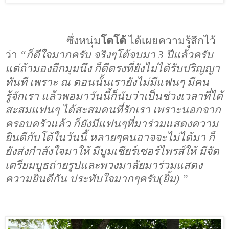
ซึ่งหนุ่ม
โตโต้
ได้เผยความรู้สึกไว้
ว่า
“
ก็ดีใจมากครับ จริงๆโต้จบมา
3
ปีแล้วครับ
แต่ถ้ามองอีกมุมนึง ก็ดีตรงที่ยังไม่ได้รับปริญญา
ทันที เพราะ ณ ตอนนั้นเรายังไม่มีแฟนๆ มีคน
รู้จักเรา แล้วพอมาวันนี้ก็นับว่าเป็นช่วงเวลาที่ได้
สะสมแฟนๆ ได้สะสมคนที่รักเรา เพราะนอกจาก
ครอบครัวแล้ว ก็ยังมีแฟนๆที่มาร่วมแสดงความ
ยินดีกับโต้ในวันนี้ หลายๆคนอาจจะไม่ได้มา ก็
ยังส่งกำลังใจมาให้ มีบูมเชียร์เซอร์ไพรส์ให้ มีจัด
เตรียมบูธถ่ายรูปและพวงมาลัยมาร่วมแสดง
ความยินดีกัน ประทับใจมากๆครับ
(
ยิ้ม
)
”