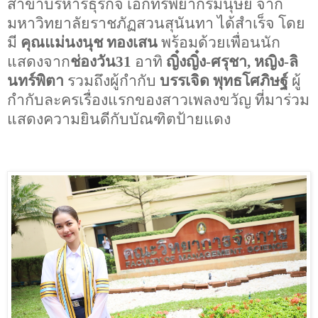
สาขาบริหารธุรกิจ เอกทรัพยากรมนุษย์ จาก
มหาวิทยาลัยราชภัฏสวนสุนันทา ได้สำเร็จ โดย
มี
คุณแม่นงนุช ทองเสน
พร้อมด้วยเพื่อนนัก
แสดงจาก
ช่องวัน31
อาทิ
ญิ๋งญิ๋ง
-
ศรุชา
,
หญิง
-
ลิ
นทร์พิตา
รวมถึงผู้กำกับ
บรรเจิด พุทธโศภิษฐ์
ผู้
กำกับละครเรื่องแรกของสาวเพลงขวัญ ที่มาร่วม
แสดงความยินดีกับบัณฑิตป้ายแดง