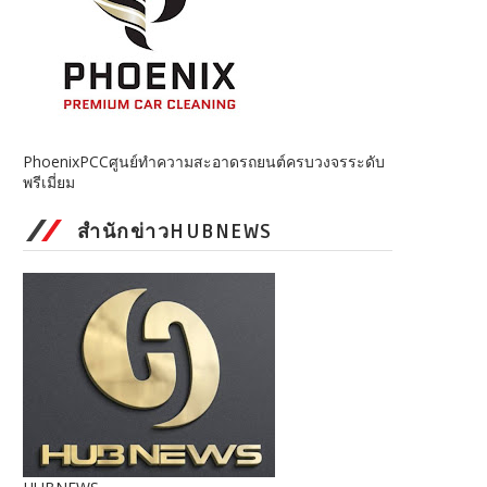
PhoenixPCCศูนย์ทำความสะอาดรถยนต์ครบวงจรระดับ
พรีเมี่ยม
สำนักข่าวHUBNEWS