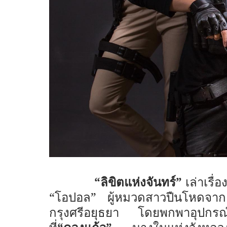
“ลิขิตแห่งจันทร์”
เล่าเรื่
“โอปอล” ผู้หมวดสาวปืนโหดจากย
กรุงศรีอยุธยา โดยพกพาอุปกรณ