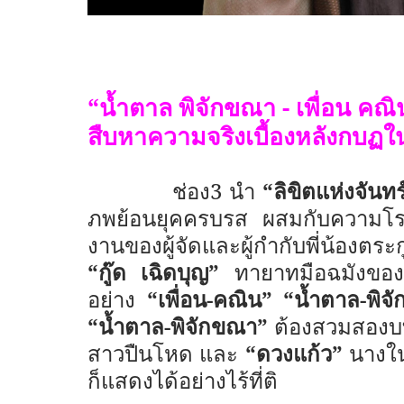
“น้ำตาล พิจักขณา - เพื่อน คณ
สืบหาความจริงเบื้องหลังกบฏใน
ช่อง3 นำ
“ลิขิตแห่งจันทร
ภพย้อนยุคครบรส ผสมกับความโรแ
งานของผู้จัดและผู้กำกับพี่น้องตร
“กู๊ด เฉิดบุญ”
ทายาทมือฉมังข
อย่าง
“เพื่อน-คณิน” “น้ำตาล-พิ
“น้ำตาล-พิจักขณา”
ต้องสวมสองบท
สาวปืนโหด และ
“ดวงแก้ว”
นางในว
ก็แสดงได้อย่างไร้ที่ติ