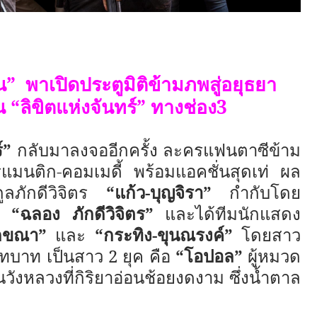
ิน”
พาเปิดประตูมิติข้ามภพสู่อยุธยา
 “ลิขิตแห่งจันทร์” ทางช่อง3
์”
กลับมาลงจออีกครั้ง ละครแฟนตาซีข้าม
มนติก-คอมเมดี้ พร้อมแอคชั่นสุดเท่ ผล
ะกูลภักดีวิจิตร
“แก้ว-บุญจิรา”
กำกับโดย
อง
“ฉลอง ภักดีวิจิตร”
และได้ทีมนักแสดง
จักขณา”
และ
“กระทิง-ขุนณรงค์”
โดยสาว
บาท เป็นสาว 2 ยุค คือ
“โอปอล”
ผู้หมวด
ังหลวงที่กิริยาอ่อนช้อยงดงาม ซึ่งน้ำตาล