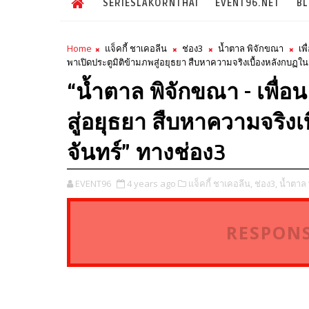
SERIESLAKORNTHAI
EVENT96.NET
B
Home
แจ็คกี้ ชาเคอลีน
ช่อง3
น้ำตาล พิจักขณา
เพ
พาเปิดประตูมิติข้ามภพสู่อยุธยา สืบหาความจริงเบื้องหลังกบฏใน 
“น้ำตาล พิจักขณา - เพื่อ
สู่อยุธยา สืบหาความจริงเ
จันทร์” ทางช่อง3
EVENT96
4 years ago
แจ็คกี้ ชาเคอลีน,
ช่อง3,
น้ำตาล 
RESPONS