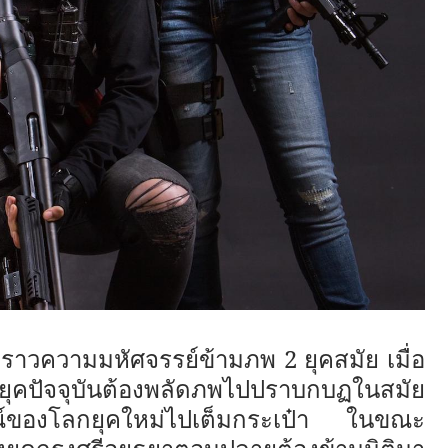
องราวความมหัศจรรย์ข้ามภพ 2 ยุคสมัย เมื่อ
ุคปัจจุบันต้องพลัดภพไปปราบกบฏในสมัย
์ของโลกยุคใหม่ไปเต็มกระเป๋า ในขณะ