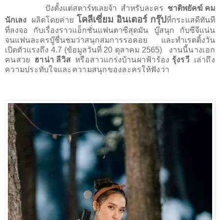
ปังตั้งแต่สตาร์ทเลยจ้า
สำหรับละคร
ชาติพยัคฆ์ คม
โคลีเซี่ยม อินเตอร์ กรุ๊ป
นักเลง
ผลิตโดยค่าย
ที่กระแสดีทันที
ที่ลงจอ กับเรื่องราวแอ็กชั่นแฟนตาซีสุดมัน บู๊สนุก กับซีจีแน่น
จนแฟนละครบู๊ชื่นชมว่าสนุกสมการรอคอย และทำเรตติ้งวัน
เปิดตัวแรงถึง
4.7
(ข้อมูลวันที่
20
ตุลาคม
2565
)
งานนี้
นางเอก
คนสวย
ฮาน่า ลีวิส
หรือ
สาวแกร่ง
บ้านผาฟ้าร้อง
รุ้งรวี
เล่าถึง
ความประทับใจและความสนุกของละครให้ฟังว่า