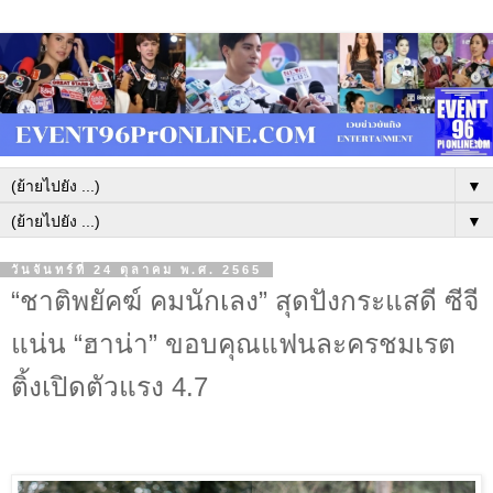
▼
▼
วันจันทร์ที่ 24 ตุลาคม พ.ศ. 2565
“ชาติพยัคฆ์ คมนักเลง” สุดปังกระแสดี ซีจี
แน่น “ฮาน่า” ขอบคุณแฟนละครชมเรต
ติ้งเปิดตัวแรง 4.7