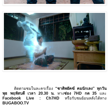
ติดตามชมในละครเรื่อง
“
ชาติพยัคฆ์ คมนักเลง
”
ทุกวัน
พุธ พฤหัสบดี เวลา
20.30
น
.
ทาง
ช่อง
7HD
กด
35
และ
Facebook Live : Ch
7
HD
หรือรับชมย้อนหลังได้ทาง
BUGABOO.TV