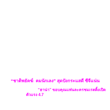
“ชาติพยัคฆ์ คมนักเลง” สุดปังกระแสดี ซีจีแน่น
“
ฮาน่า” ขอบคุณแฟนละครชมเรตติ้งเปิด
ตัวแรง
4.7