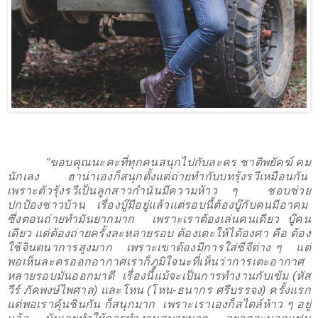
“ขอบคุณนะคะที่ทุกคนสนุกไปกับละคร ชาติพยัคฆ์ คม
นักเลง
ฮาน่าเองก็สนุกตั้งแต่ถ่ายทำกับบทรุ้งรวีเหมือนกัน
เพราะตัวรุ้งรวีเป็นลูกสาวกำนันมีความห้าว ๆ
ชอบช่วย
ปกป้องชาวบ้าน
เรื่องบู๊มีอยู่แล้วแต่รอบนี้ต้องบู๊กับคนมีอาคม
ซึ่งตอนถ่ายทำมันยากมาก
เพราะเราต้องเล่นคนเดียว บู๊คน
เดียว
แต่ต้องถ่ายครั้งละหลายรอบ ต้องเตะให้ได้องศา คือ ต้อง
ใช้จินตนาการสูงมาก
เพราะเขาต้องมีการใส่ซีจีต่าง ๆ
แต่
พอเห็นละครออกอากาศเราก็ภูมิใจนะที่เห็นว่าการเตะอากาศ
หลายรอบมันออกมาดี
เรื่องนี้แม้จะเป็นการทำงานกับเข้ม (หัส
วีร์ ภัคพงษ์ไพศาล) และโหน (โหน-ธนากร ศรีบรรจง) ครั้งแรก
แต่พอเราคุ้นชินกัน ก็สนุกมาก
เพราะเราเองก็สไตล์ห้าว ๆ อยู่