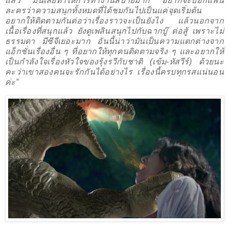
แล้ว
มันเลยทำให้การทำงานสบายมาก
อยากจะบอกแฟน
ละครว่าความสนุกทั้งหมดที่ได้ชมกันไปเป็นแค่จุดเริ่มต้น
อยากให้ติดตามกันต่อว่าเรื่องราวจะเป็นยังไง
แล้วนอกจาก
เนื้อเรื่องที่สนุกแล้ว ยังดูเพลินสนุกไปกับฉากบู๊ ต่อสู้ เพราะไม่
ธรรมดา มีซีจีเยอะมาก อันนี้น่าว่ามันเป็นความแตกต่างจาก
แอ็กชั่นเรื่องอื่น ๆ ที่อยากให้ทุกคนติดตามจริง ๆ และอยากให้
เป็นกำลังใจเรื่องหัวใจของรุ้งรวีกับชาติ (เข้ม-หัสวีร์) ด้วยนะ
คะว่าเขาสองคนจะรักกันได้อย่างไร เรื่องนี้ครบทุกรสแน่นอน
ค่ะ”