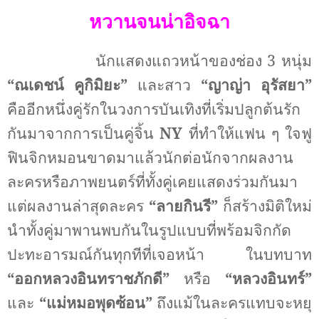
หวานจนน่าอิจฉา
นักแสดงแถวหน้าของช่อง 3 หนุ่ม
“ณเดชน์ คูกิมิยะ”
และสาว
“ญาญ่า อุรัสยา”
คืออีกหนึ่งคู่รักในวงการบันเทิงที่เริ่มปลูกต้นรัก
กันมาจากการเป็นคู่จิ้น
NY
ที่ทำให้แฟน ๆ ใจฟู
ฟินจิกหมอนขาดมาแล้วนักต่อนักจาก
ผลงาน
ละครหรือภาพยนตร์ที่ทั้งคู่เคยแสดงร่วมกันมา
แต่ผลงานล่าสุดละคร
“ลายกินรี”
ก็สร้างมิติใหม่
นำทั้งคู่มาพานพบกันในรูปแบบที่พร้อมจิกกัด
ปะทะอารมณ์กันทุกทีที่เจอหน้า ในบทบาท
“ออกหลวงอินทราชภักดี”
หรือ
“หลวงอินทร์”
และ
“แม่หมอพุดซ้อน”
ถึงแม้ในละคร
แทบจะหยุ