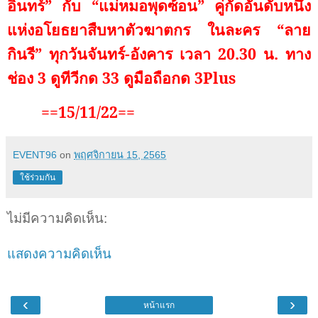
อินทร์” กับ “แม่หมอพุดซ้อน” คู่กัดอันดับหนึ่ง
แห่งอโยธยาสืบหาตัวฆาตกร ในละคร “ลาย
กินรี” ทุกวันจันทร์-อังคาร เวลา 20.30 น. ทาง
ช่อง 3 ดูทีวีกด 33 ดูมือถือกด 3
Plus
==15/11/22==
EVENT96
on
พฤศจิกายน 15, 2565
ใช้ร่วมกัน
ไม่มีความคิดเห็น:
แสดงความคิดเห็น
‹
›
หน้าแรก