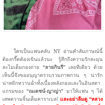
ใครเป็นแฟนคลับ
NY
อ่านคำสัมภาษณ์นี้
ต้องกรี๊ดต้องเขินแล้วนะ รู้สึกถึงความรักละมุน
ละไมเต็มกอง
ถ่าย
“ลายกินรี”
เลยทีเดียว ด้วย
เห็นนี้จึงขออนุญาต
รวบรวมภาพกวน ๆ น่ารัก
น่าหยิกหวานฉ่ำทั้งเบื้องหลังกองและในอินสตา
แกรมของ
“ณเดชน์-ญาญ่า”
มาให้แฟน ๆ ได้
เสพความจิ้นเต็มคาราเบล
!
และอย่าลืมดู “หลวง