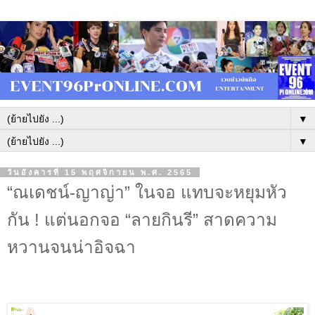
▼
▼
วันอังคารที่ 15 พฤศจิกายน พ.ศ. 2565
“ณเดชน์-ญาญ่า” ในจอ แทบจะหยุมหัว
กัน ! แต่นอกจอ “ลายกินรี” สาดความ
หวานจนน่าอิจฉา