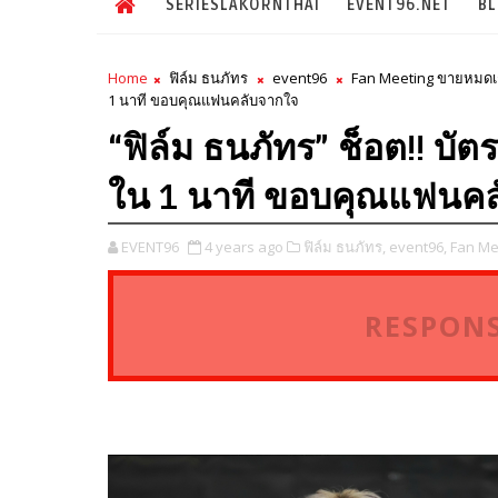
SERIESLAKORNTHAI
EVENT96.NET
B
Home
ฟิล์ม ธนภัทร
event96
Fan Meeting ขายหมดเก
1 นาที ขอบคุณแฟนคลับจากใจ
“ฟิล์ม ธนภัทร” ช็อต!! บั
ใน 1 นาที ขอบคุณแฟนค
EVENT96
4 years ago
ฟิล์ม ธนภัทร,
event96,
Fan Me
RESPONS