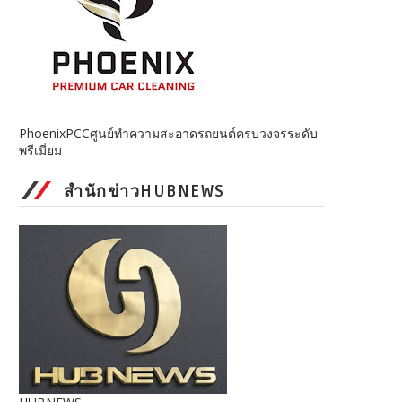
PhoenixPCCศูนย์ทำความสะอาดรถยนต์ครบวงจรระดับ
พรีเมี่ยม
สำนักข่าวHUBNEWS