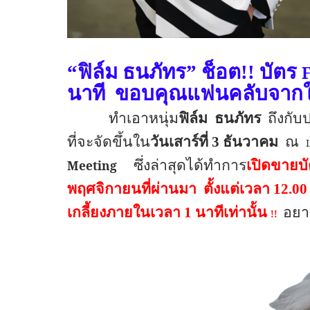
“ฟิล์ม ธนภัทร”
ช็อต
!!
บัตร
นาที ขอบคุณแฟนคลับจาก
ทำเอาหนุ่ม
ฟิล์ม
ธนภัทร
ถึงกับ
ที่จะจัดขึ้นใน
วันเสาร์ที่ 3 ธันวาคม
ณ
Meeting
ซึ่งล่าสุดได้
ทำการ
เปิดขายบั
พฤศจิกายนที่ผ่านมา ตั้งแต่เวลา 12.
เกลี้ยงภายในเวลา 1 นาทีเท่านั้น
อยาก
!!