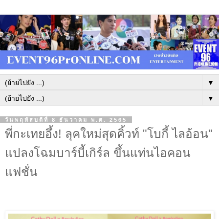
▼
▼
วันพฤหัสบดีที่ 8 ธันวาคม พ.ศ. 2565
พี่กะเทยอึ้ง! ลุคใหม่สุดคิ้วท์ "โบกี้ ไลอ้อน"
แปลงโฉมบาร์บี้เกิร์ล ขึ้นแท่นไอคอน
แฟชั่น