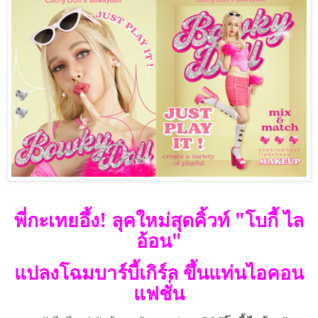
พี่กะเทยอึ้ง! ลุคใหม่สุดคิ้วท์ "โบกี้ ไล
อ้อน"
แปลงโฉมบาร์บี้เกิร์ล ขึ้นแท่นไอคอน
แฟชั่น