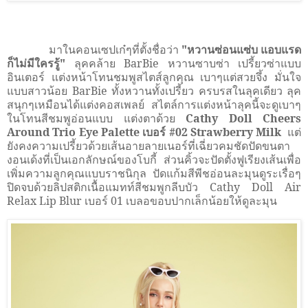
มาในคอนเซปเก๋ๆที่ตั้งชื่อว่า
"หวานซ่อนแซ่บ แอบแรด
ก็ไม่มีใครรู้"
ลุคคล้าย
BarBie
หวานซาบซ่า เปรี้ยวซ่าแบบ
อินเตอร์ แต่งหน้าโทนชมพูสไตส์ลูกคุณ เบาๆแต่สวยจึ้ง มั่นใจ
แบบสาวน้อย
BarBie
ทั้งหวานทั้งเปรี้ยว ครบรสในลุคเดียว ลุค
สนุกๆเหมือนได้แต่งคอสเพลย์ สไตล์การแต่งหน้าลุคนี้จะดูเบาๆ
ในโทนสีชมพูอ่อนแบบ แต่งตาด้วย
Cathy Doll Cheers
Around Trio Eye Palette
เบอร์
#02 Strawberry Milk
แต่
ยังคงความเปรี้ยวด้วยเส้นอายลายเนอร์ที่เฉี่ยวคมชัดปัดขนตา
งอนเด้งที่เป็นเอกลักษณ์ของโบกี้ ส่วนคิ้วจะปัดตั้งฟูเรียงเส้นเพื่อ
เพิ่มความลูกคุณแบบราชนิกุล ปัดแก้มสีพีชอ่อนละมุนดูระเรื่อๆ
ปิดจบด้วยลิปสติกเนื้อแมทท์สีชมพูกลีบบัว
Cathy Doll Air
Relax Lip Blur
เบอร์
01
เบลอขอบปากเล็กน้อยให้ดูละมุน