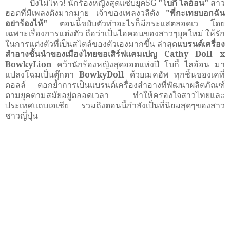
ปังไม่ไหว! นักร้องหญิงสุดแซ่บยุค
5G
"
โบกี้ ไลอ้อน"
สาว
ฮอตที่มีเพลงดังมากมาย เจ้าของเพลงวลีดัง
"พี่กะเทยบอกฉัน
อย่าร้องไห้"
ตอนนี้ขยับตัวทำอะไรก็มีกระแสตลอดเว โดย
เฉพาะเรื่องการแต่งตัว ถือว่าเป็นไอคอนของสาวๆยุคใหม่ ให้รัก
ในการแต่งตัวที่เป็นสไตล์ของตัวเองมากขึ้น ล่าสุด
แบรนด์เครื่อง
สำอางชั้นนำของเมืองไทยขอเสิร์ฟแคมเปญ
Cathy Doll x
BowkyLion
คว้านักร้องหญิงสุดฮอตแห่งปี โบกี้ ไลอ้อน มา
แปลงโฉมเป็นตุ๊กตา
BowkyDoll
ด้วยเมคอัพ ทุกชิ้นของเคที่
ดอลล์ ตอกย้ำการเป็นแบรนด์เครื่องสำอางที่พัฒนาผลิตภัณฑ์
ตามยุคตามสมัยอยู่ตลอดเวลา ทำให้ครองใจสาวไทยและ
ประเทศแถบเอเชีย รวมถึงตอนนี้กำลังเป็นที่นิยมสุดๆของสาว
ชาวญี่ปุ่น