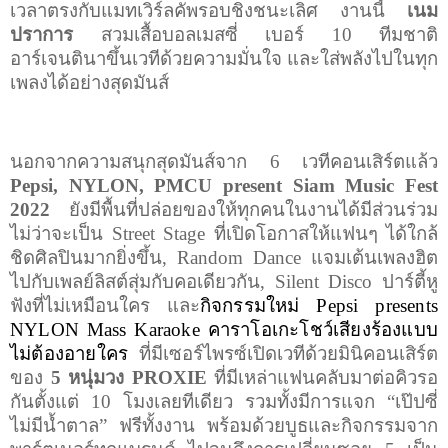
เวลาตรงกับแมทเวิร์ลคัพรอบชิงชนะเลิศ งานนี้
เนม
ปราการ
สวมเสื้อบอลเมสซี่ เบอร์
10
ทีมชาติ
อาร์เจนตินาขึ้นเวทีด้วยความมั่นใจ และใส่พลังไปในทุก
เพลงได้อย่างสุดมันส์
นอกจากความสนุกสุดมันส์จาก 6 เวทีคอนเสิร์ตแล้ว
Pepsi, NYLON, PMCU present Siam Music Fest
2022
ยังมีพื้นที่ปล่อยของให้ทุกคนในงานได้มีส่วนร่วม
ไม่ว่าจะเป็น
Street Stage
ที่เปิดโอกาสให้แฟนๆ ได้ใกล้
ชิดศิลปินมากยิ่งขึ้น
,
Random Dance
แจมเต้นเพลงฮิต
ไปกับเพลย์ลิสต์สุ่มกับคอเดียวกัน
, Silent Disco
ปาร์ตี้หู
ฟังที่ไม่เหมือนใคร และ
กิจกรรมใหม่
Pepsi presents
NYLON Mass Karaoke
คาราโอเกะโชว์เสียงร้องแบบ
ไม่ต้องอายใคร
ที่มีเซอร์ไพรซ์เปิดเวทีด้วยมินิคอนเสิร์ต
ของ
5 หนุ่มวง
PROXIE
ที่มีเหล่าแฟนคลับมาต่อคิวรอ
กันตั้งแต่
10
โมงเลยทีเดียว รวมทั้งมีการแจก “เป๊ปซี่
ไม่มีน้ำตาล” ฟรีทั้งงาน พร้อมด้วยบูธและกิจกรรมจาก