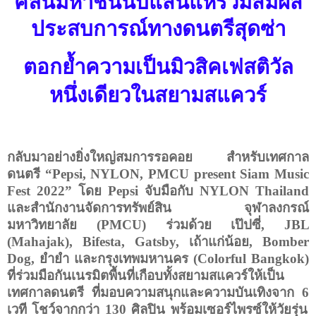
คลื่นมหาชนนับแสนแห่ร่วมสัมผัส
ประสบการณ์ทางดนตรีสุดซ่า
ตอกย้ำความเป็นมิวสิคเฟสติวัล
หนึ่งเดียวในสยามสแควร์
กลับมาอย่างยิ่งใหญ่สมการรอคอย สำหรับเทศกาล
ดนตรี “
Pepsi, NYLON, PMCU present Siam Music
Fest 2022”
โดย
Pepsi
จับมือกับ
NYLON Thailand
และสำนักงานจัดการทรัพย์สิน จุฬาลงกรณ์
มหาวิทยาลัย
(PMCU)
ร่วมด้วย เป๊ปซี่
, JBL
(Mahajak), Bifesta, Gatsby,
เถ้าแก่น้อย
, Bomber
Dog,
ยำยำ และกรุงเทพมหานคร (
Colorful Bangkok)
ที่ร่วมมือกันเนรมิตพื้นที่เกือบทั้งสยามสแควร์ให้เป็น
เทศกาลดนตรี ที่มอบความสนุกและความบันเทิงจาก
6
เวที โชว์จากกว่า
130
ศิลปิน พร้อมเซอร์ไพรซ์ให้วัยรุ่น