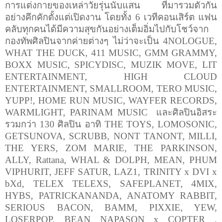
การแต่งกายของเหล่าวัยรุ่นนับแสน ที่มารวมตัวกัน
อย่างคึกคักตั้งแต่เปิดงาน โดยทั้ง 6 เวทีคอนเสิร์ต แฟน
คลับทุกคนได้มีความสุขกันอย่างเต็มอิ่มไปกับโชว์จาก
กองทัพศิลปินจากค่ายต่างๆ ไม่ว่าจะเป็น
4NOLOGUE,
WHAT THE DUCK,
411
MUSIC, GMM GRAMMY,
BOXX MUSIC, SPICYDISC, MUZIK MOVE, LIT
ENTERTAINMENT, HIGH CLOUD
ENTERTAINMENT, SMALLROOM, TERO MUSIC,
YUPP!, HOME RUN MUSIC, WAYFER RECORDS,
WARMLIGHT, PARINAM MUSIC
และศิลปินอิสระ
รวมกว่า 130 ศิลปิน อาทิ
THE TOYS, LOMOSONIC,
GETSUNOVA, SCRUBB, NONT TANONT, MILLI,
THE YERS, ZOM MARIE, THE PARKINSON,
ALLY, Rattana, WHAL & DOLPH, MEAN, PHUM
VIPHURIT, JEFF SATUR, LAZ
1
, TRINITY x DVI x
bXd, TELEX TELEXS, SAFEPLANET,
4
MIX,
HYBS, PATRICKANANDA, ANATOMY RABBIT,
SERIOUS BACON, BAMM, PIXXIE, YEW,
LOSERPOP, BEAN NAPASON x COPTER ,