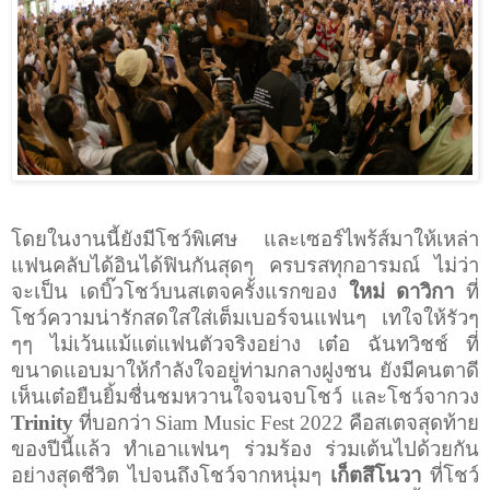
โดยในงานนี้ยังมีโชว์พิเศษ และเซอร์ไพร้ส์มาให้เหล่า
แฟนคลับได้อินได้ฟินกันสุดๆ ครบรสทุกอารมณ์ ไม่ว่า
จะเป็น
เดบิ๊วโชว์บนสเตจครั้งแรกของ
ใหม่ ดาวิกา
ที่
โชว์ความน่ารักสดใสใส่เต็มเบอร์จนแฟนๆ เทใจให้รัวๆ
ๆๆ ไม่เว้นแม้แต่แฟนตัวจริงอย่าง เต๋อ ฉันทวิชช์ ที่
ขนาดแอบมาให้กำลังใจอยู่ท่ามกลางฝูงชน ยังมีคนตาดี
เห็นเต๋อยืนยิ้มชื่นชมหวานใจจนจบโชว์ และโชว์จากวง
Trinity
ที่บอกว่า
Siam Music Fest
2022 คือสเตจสุดท้าย
ของปีนี้แล้ว ทำเอาแฟนๆ ร่วมร้อง ร่วมเต้นไปด้วยกัน
อย่างสุดชีวิต ไปจนถึงโชว์จากหนุ่มๆ
เก็ตสึโนวา
ที่โชว์