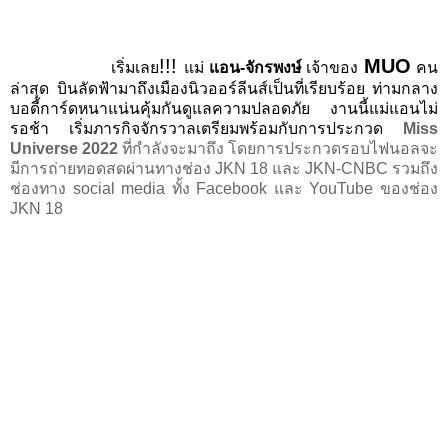
!!!
MUO
เริ่มเลย
แม่
แอน-จักรพงษ์
เจ้าของ
คน
ล่าสุด บินลัดฟ้ามาถึงเมืองนิวออร์ลีนส์เป็นที่เรียบร้อย ท่ามกลาง
บอดี้การ์ดหนาแน่นคุ้มกันดูแลความปลอดภัย งานนี้แม่แอนไม่
รอช้า เริ่มภารกิจจักรวาลเตรียมพร้อมกับการประกวด
Miss
Universe
2022
ที่กำลังจะมาถึง
โดยการประกวดรอบไฟนอลจะ
มีการถ่ายทอดสดผ่านทางช่อง
JKN 18
และ
JKN-CNBC
รวมถึง
ช่องทาง
social media
ทั้ง
Facebook
และ
YouTube
ของช่อง
JKN 18