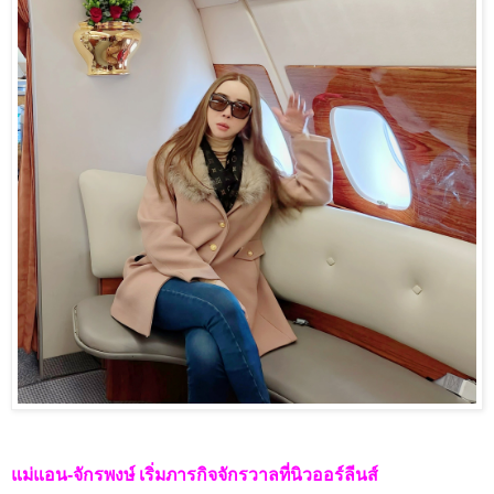
แม่แอน-จักรพงษ์ เริ่มภารกิจจักรวาลที่นิวออร์ลีนส์