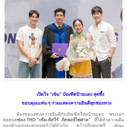
เปิดใจ “เข้ม” บัณฑิตป้ายแดง สุดซึ้ง
ขอบคุณแฟน ๆ ร่วมแสดงความยินดีทุกช่องทาง
ต้องขอแสดงความยินดีกับบัณฑิตใหม่ป้ายแดง พระเอก
สุดฮอต
ช่อง
7HD
"เข้ม
-
หัสวีร์
ภัคพงษ์ไพศาล"
ที่ได้ทำความฝัน
ของตัวเองและครอบครัวได้สำเร็จ คว้าปริญญาตรี คณะ