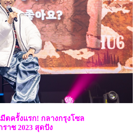
มีตครั้งแรก
!
กลางกรุงโซล
ักราช
2023
สุดปัง