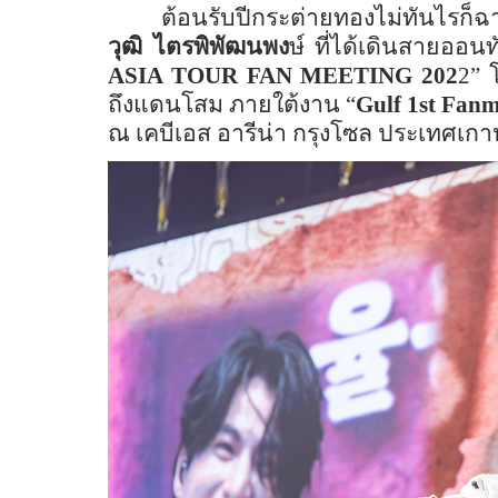
ต้อนรับปีกระต่ายทองไม่ทันไรก็ฉา
วุฒิ ไตรพิพัฒนพง
ษ์ ที่ได้เดินสายออน
ASIA TOUR FAN MEETING
202
2
” 
ถึงแดนโสม ภายใต้งาน “
Gulf
1
st Fan
ณ เคบีเอส อารีน่า กรุงโซล ประเทศเกาหล