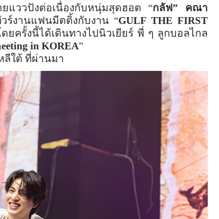
ยแววปังต่อเนื่องกับหนุ่มสุดฮอต “
กลัฟ” คณา
ทัวร์งานแฟนมีตติ้งกับงาน “
GULF THE FIRST
โดยครั้งนี้ได้เดินทางไปนิวเยียร์ พี่ ๆ ลูกบอลไกล
meeting in KOREA
”
ีใต้ ที่ผ่านมา