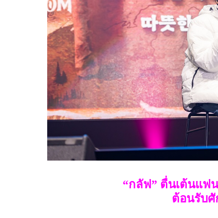
“
กลัฟ
”
ตื่นเต้นแฟน
ต้อนรับศ