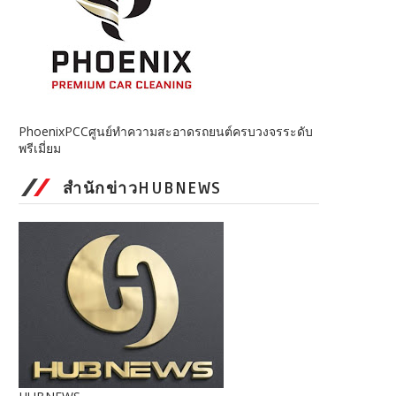
PhoenixPCCศูนย์ทำความสะอาดรถยนต์ครบวงจรระดับ
พรีเมี่ยม
สำนักข่าวHUBNEWS