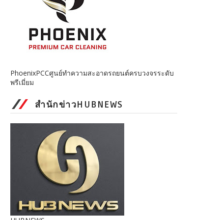
PhoenixPCCศูนย์ทำความสะอาดรถยนต์ครบวงจรระดับ
พรีเมี่ยม
สำนักข่าวHUBNEWS