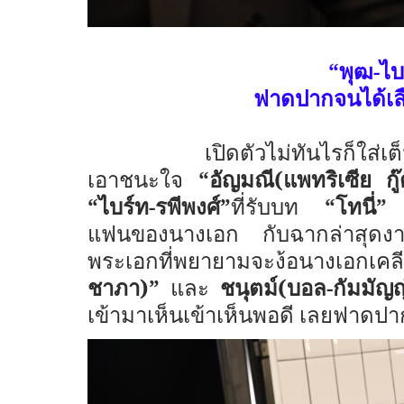
“พุฒ-ไบ
ฟาดปากจนได้เลื
เปิดตัวไม่ทันไรก็ใส่
เอาชนะใจ
“อัญมณี(แพทริเซีย ก
“ไบร์ท-รพีพงศ์”
​ ที่รับบท
“โทนี่”
เ
แฟนของนางเอก กับฉากล่าสุดง
พระเอกที่พยายามจะง้อนางเอกเคลีย
ชาภา)”
และ
ชนุตม์(บอล-กัมมัญญ
เข้ามาเห็นเข้าเห็นพอดี เลยฟาดปา