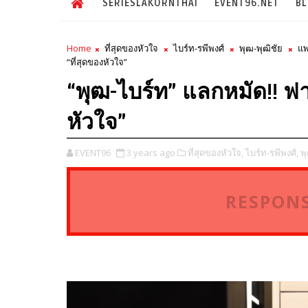
SERIESLAKORNTHAI
EVENT96.NET
B
Home
ที่สุดของหัวใจ
ไบร์ท-รพีพงศ์
พุฒ-พุฒิชัย
แพ
“ที่สุดของหัวใจ”
“พุฒ-ไบร์ท” แลกหมัด!! ฟ
หัวใจ”
EVENT96
3 years ago
ที่สุดของหัวใจ,
ไบร์ท-รพีพงศ์,
พุ
RESPONS