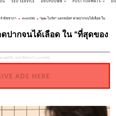
LOG
SEO SERVICE
DROPDOWN
POST FORMATS
DO
ร์-พิชชาภา
event96
“พุฒ-ไบร์ท” แลกหมัด!! ฟาดปากจนได้เลือด ใน
าดปากจนได้เลือด ใน “ที่สุดของ
ฒ-พุฒิชัย,
แพร์-พิชชาภา,
event96,
IVE ADS HERE