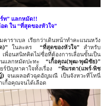
ร์ท” แลกหมัด
!!
อด ใน “ที่สุดของหัวใจ”
เต็มคาราเบล เรียกว่าเดินหน้าทำคะแนนหวัง
ู๊ด)”
ในละคร
“ที่สุดของหัวใจ”​
สำหรับ
พื่อนสนิทคิดไม่ซื่อที่ต้องการเลื่อนขั้นเป็น
านแลกหมัดปะทะ
“เกื้อคุณ(พุฒ-พุฒิชัย)”
ร์ปัญหาคาใจทั้งเรื่อง
“พิมรตา(แพร์-พิช
์)
จนเผลอตัวฉุดอัญมณี เป็นจังหวะที่โทนี่
กเกื้อคุณจนได้เลือด