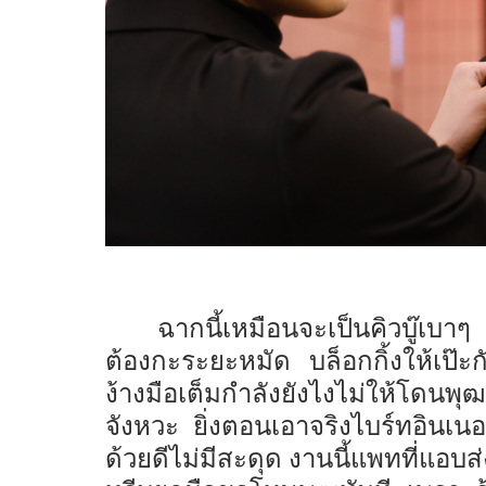
ฉากนี้เหมือนจะเป็นคิวบู๊เบา
ต้องกะระยะหมัด บล็อกกิ้งให้เป๊
ง้างมือเต็มกำลังยังไงไม่ให้โดนพุ
จังหวะ ยิ่งตอนเอาจริงไบร์ทอินเน
ด้วยดีไม่มีสะดุด งานนี้แพทที่แอบส