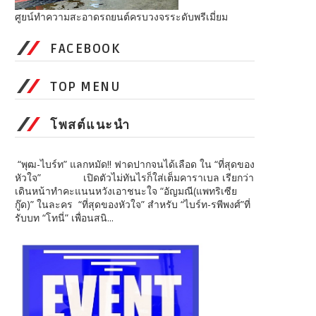
ศูยน์ทำความสะอาดรถยนต์ครบวงจรระดับพรีเมี่ยม
FACEBOOK
TOP MENU
โพสต์แนะนำ
“พุฒ-ไบร์ท” แลกหมัด!! ฟาดปากจนได้เลือด ใน “ที่สุดของ
หัวใจ” เปิดตัวไม่ทันไรก็ใส่เต็มคาราเบล เรียกว่า
เดินหน้าทำคะแนนหวังเอาชนะใจ “อัญมณี(แพทริเซีย
กู๊ด)” ในละคร “ที่สุดของหัวใจ”​ สำหรับ “ไบร์ท-รพีพงศ์”​ ที่
รับบท “โทนี่” เพื่อนสนิ...