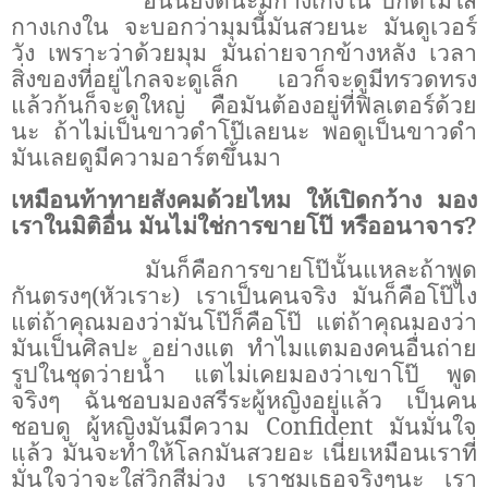
กางเกงใน จะบอกว่ามุมนี้มันสวยนะ มันดูเวอร์
วัง เพราะว่าด้วยมุม มันถ่ายจากข้างหลัง เวลา
สิ่งของที่อยู่ไกลจะดูเล็ก เอวก็จะดูมีทรวดทรง
แล้วก้นก็จะดูใหญ่ คือมันต้องอยู่ที่ฟิลเตอร์ด้วย
นะ ถ้าไม่เป็นขาวดำโป๊เลยนะ พอดูเป็นขาวดำ
มันเลยดูมีความอาร์ตขึ้นมา
เหมือนท้าทายสังคมด้วยไหม ให้เปิดกว้าง มอง
เราในมิติอื่น มันไม่ใช่การขายโป๊ หรืออนาจาร?
มันก็คือการขายโป๊นั้นแหละถ้าพูด
กันตรงๆ(หัวเราะ) เราเป็นคนจริง มันก็คือโป๊ไง
แต่ถ้าคุณมองว่ามันโป๊ก็คือโป๊ แต่ถ้าคุณมองว่า
มันเป็นศิลปะ อย่างแต ทำไมแตมองคนอื่นถ่าย
รูปในชุดว่ายน้ำ แตไม่เคยมองว่าเขาโป๊ พูด
จริงๆ ฉันชอบมองสรีระผู้หญิงอยู่แล้ว เป็นคน
ชอบดู ผู้หญิงมันมีความ
Confident
มันมั่นใจ
แล้ว มันจะทำให้โลกมันสวยอะ เนี่ยเหมือนเราที่
มั่นใจว่าจะใส่วิกสีม่วง เราชมเธอจริงๆนะ เรา