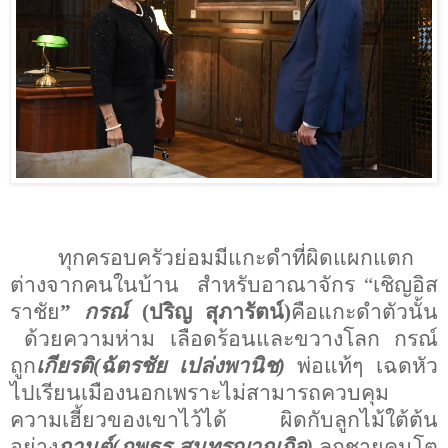
ทุกครอบครัวย่อมมีแกะดำที่ผิดแผกแตก
ต่างจากคนในบ้าน
สำหรับอาณาจักร “เชิญอิส
ราชัย
”
กรณ์
(ปริญ สุภารัตน์)
คือแกะดำตัวนั้น
ด้วยความห่าม
เลือดร้อนและขวางโลก
กรณ์
ถูก
เกียรติ(ฉัตรชัย เปล่งพานิช)
พ่อแท้ๆ เฉ​ดหัว
ไปเรียนเมืองนอกเพราะไม่สามารถควบคุม
ความเฮี้ยวของเขาไว้ได้
ผิดกับลูกไม้ใต้ต้น
อย่าง
กานต์(ภพธร สุนทรญาณกิจ)
ลูกชายคนโต