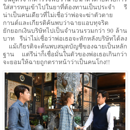
ใส่สารหนูเข้าไปในยาที่ต้องทานเป็นประจำ
รี
น่าเป็นคนเดียวที่ไม่เชื่อว่าพ่อจะฆ่าตัวตาย
กานต์และเกียรติค้นพบว่าฉายแอบทุจริต
ยักยอกเงินบริษัทไปเป็นจำนวนรวมกว่า 90
ล้าน
บาท รีน่าไม่เชื่อว่าพ่อเธอจะหักหลังบริษัทได้ลง
แม้เกียรติจะค้นพบสมุดบัญชีของฉายเป็นหลัก
ฐาน แต่รีน่าก็เชื่อมั่นในตัวของพ่อเธอเกินกว่า
จะยอมให้ฉายถูกตราหน้าว่าเป็น
คนโกง
!!