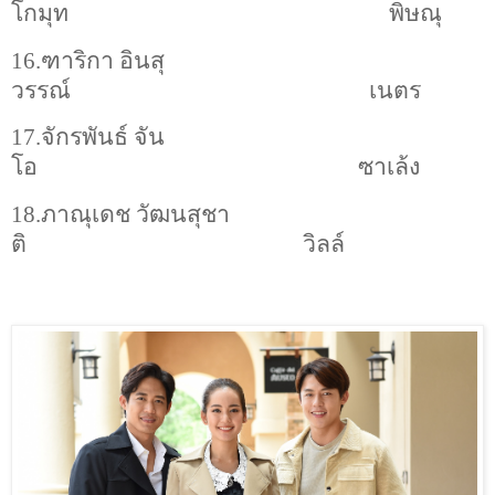
โกมุท
พิษณุ
16.ฑาริกา อินสุ
วรรณ์
เนตร
17.จักรพันธ์ จัน
โอ
ซาเล้ง
18.ภาณุเดช วัฒนสุชา
ติ
วิลล์