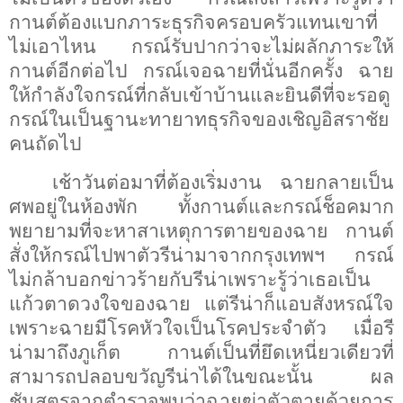
กานต์ต้องแบกภาระธุรกิจครอบครัวแทนเขาที่
ไม่เอาไหน
กรณ์รับปากว่าจะไม่ผลักภาระให้
กานต์อีกต่อไป
กรณ์เจอฉายที่นั่นอีกครั้ง
ฉาย
ให้กำลังใจกรณ์ที่กลับเข้าบ้านและยินดีที่จะรอดู
กรณ์ในเป็นฐานะทายาทธุรกิจของเชิญอิสราชัย
คนถัดไป
เช้าวันต่อมาที่ต้องเริ่มงาน
ฉายกลายเป็น
ศพอยู่ในห้องพัก
ทั้งกานต์และกรณ์ช็อคมาก
พยายามที่จะหาสาเหตุการตายของฉาย
กานต์
สั่งให้กรณ์ไปพาตัวรีน่ามาจากกรุงเทพฯ
กรณ์
ไม่กล้าบอกข่าวร้ายกับรีน่าเพราะรู้ว่าเธอเป็น
แก้วตาดวงใจของฉาย
แต่รีน่าก็แอบสังหรณ์ใจ
เพราะฉายมีโรคหัวใจเป็นโรคประจำตัว
เมื่อรี
น่ามาถึงภูเก็ต
กานต์เป็นที่ยึดเหนี่ยวเดียวที่
สามารถปลอบขวัญรีน่าได้ในขณะนั้น ผล
ชันสูตรจากตำรวจพบว่าฉายฆ่าตัวตายด้วยการ