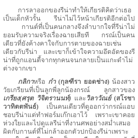
การลาออกของรีน่าทำให้เกียรติคิดว่าเธอ
เป็นเด็กหัวรั้น
รีน่าไม่ไว้หน้าเกียรติอีกต่อไป
กานต์ที่เป็นคนกลางจึงลำบากใจที่รีน่าไม่
ยอมรับความจริงเรื่องฉายเสียที
กรณ์เป็นคน
เดียวที่ยังค้างคาใจกับการตายของฉายเช่น
เดียวกับรีน่า
และเขาก็เข้าใจความอึดอัดของรี
น่าที่ถูกแอนตี้จากทุกคนจนกลายเป็นแกะดำไม่
ต่างจากเขา
กลิกา
หรือ
ก๋า
(กุลฑีรา ยอดช่าง)
น้องสาว
วัยเกรียนที่เป็นลูกพี่ลูกน้องกรณ์ ลูกสาวของ
เกรียง(ศรุต วิจิตรานนท์)
และ
วิลาวัณย์
(สโรชา
วาทิตตพันธ์)
เป็นคนเดียวที่ดูออกว่ากรณ์แอบ
ชอบรีน่าแต่ทำฟอร์มเก๊กเอาไว้
เพราะเขาคอย
ห่วงใยและไปดูแลรีน่าที่งานศพอย่างสม่ำเสมอ
ผิดกับกานต์ที่ไม่กล้าออกตัวปกป้องรีน่าเพราะ