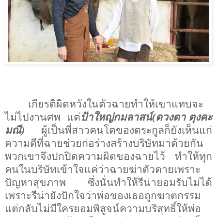
เกียรติผิดหวังในตัวฉายทำให้เขาแทบจะ
ไม่ไปงานศพ
แต่
ป้าใหญ่กมลาสน์(ดวงตา ตุงคะ
มณี)
ผู้เป็นพี่สาวคนโตของตระกูลก็ยังเห็นแก่
ความดีที่ฉายช่วยก่อร่างสร้างบริษัทมาด้วยกัน
พวกเขาจึงปกปิดความผิดของฉายไว้
ทำให้ทุก
คนในบริษัทเข้าใจแค่ว่าฉายฆ่าตัวตายเพราะ
ปัญหาสุขภาพ ซึ่งนั่นทำให้รีน่ายอมรับไม่ได้
เพราะรีน่ายังปักใจว่าพ่อของเธอถูกฆาตกรรม
แต่กลับไม่มีใครยอมพิสูจน์ความบริสุทธิ์ให้พ่อ