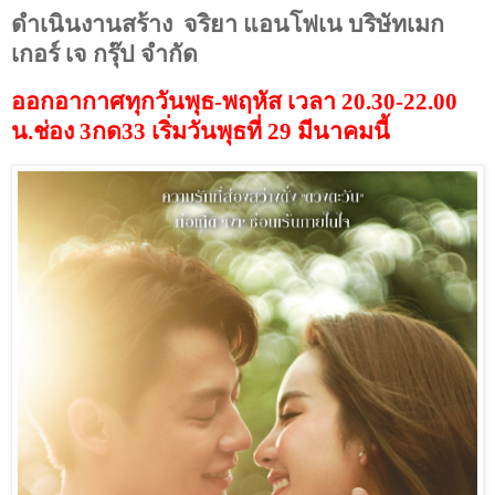
ดำเนินงานสร้าง
จริยา แอนโฟเน บริษัทเมก
เกอร์ เจ กรุ๊ป จำกัด
ออกอากาศทุกวันพุธ-พฤหัส เวลา 20.30-22.00
น.ช่อง 3กด33 เริ่มวันพุธที่ 29 มีนาคมนี้