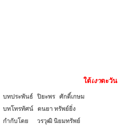
ใต้
เงา
ตะวัน
บทประพันธ์
ปิยะพร
ศักดิ์เกษม
บทโทรทัศน์
ดนยา ทรัพย์ยิ่ง
กำกับโดย
วรวุฒิ นิยมทรัพย์