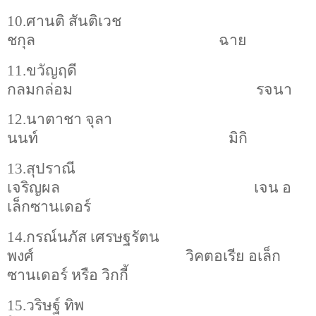
10.ศานติ สันติเวช
ชกุล
ฉาย
11.ขวัญฤดี
กลมกล่อม
รจนา
12.นาตาชา จุลา
นนท์
มิกิ
13.สุปราณี
เจริญผล
เจน อ
เล็กซานเดอร์
14.กรณ์นภัส เศรษฐรัตน
พงศ์
วิคตอเรีย อเล็ก
ซานเดอร์ หรือ วิกกี้
15.วริษฐ์ ทิพ