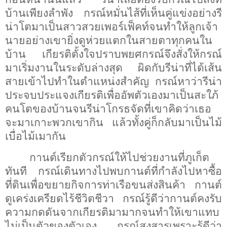
บ้านเพียงลำพัง
กรณ์หมั่นไส้ที่เห็นคู่แข่งอย่างรี
น่าโตมาเป็นสาวสวยเพอร์เฟ็คท์จนทำให้ลูกเจ้า
นายอย่างเขายิ่งดูห่วยแตกในสายตาทุกคนใน
บ้าน
เกียรติตั้งใจปราบพยศกรณ์จึงสั่งให้กรณ์
มาเริ่มงานในระดับล่างสุด
ผิดกับรีน่าที่ได้เส้น
สายเข้าไปทำในตำแหน่งสำคัญ
กรณ์หาว่ารีน่า
ประจบประแจงเกียรติเพื่ออัพตัวเองมาเป็นสะใภ้
คนโตของบ้านจนรีน่าโกรธจัดที่เขาคิดว่าเธอ
จะมาเกาะพวกเขากิน แล้วทั้งคู่ก็กลับมาเป็นไม้
เบื่อไม้เมากัน
กานต์เรียกตัวกรณ์ให้ไปช่วยงานที่ภูเก็ต
ทันที
กรณ์เดินทางไปพบกานต์ที่กำลังไปหาซื้อ
ที่ดินเพื่อขยายกิจการท่าเรือขนส่งสินค้า
กานต์
ดูเคร่งเครียดไร้ชีวิตชีวา
กรณ์รู้ดีว่ากานต์คงรับ
ความกดดันจากเกียรติมามากจนทำให้เขาแทบ
ไม่เป็นตัวของตัวเอง
กรณ์สงสารเพราะรู้ดีว่า