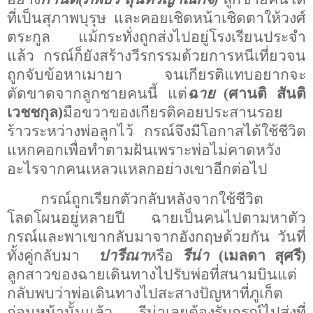
ที่เป็นสุภาพบุรุษ และคอยเชิดหน้าเชิดตาให้วงศ์
ตระกูล
แม้กระทั่งถูกส่งไปอยู่โรงเรียนประจำ
แล้ว
กรณ์ก็ยังสร้างวีรกรรมด้วยการหนีเที่ยวจน
ถูกจับข้อหาเมายา
จนเกียรติแทบอยากจะ
ตัดขาดจากลูกชายคนนี้ แต่
ฉาย
(ศานติ สันติ
เวชชกุล)
มือขวาของเกียรติคอยประสานรอย
ร้าวระหว่างพ่อลูกไว้
กรณ์จึงมีโอกาสได้ใช้ชีวิต
แหกคอกเพื่อทำตามฝันเพราะพ่อไม่คาดหวัง
อะไรจากคนเหลวแหลกอย่างเขาอีกต่อไป
กรณ์ถูกเรียกตัวกลับหลังจากใช้ชีวิต
โลดโผนอยู่หลายปี
ฉายเป็นคนไปตามหาตัว
กรณ์และพาเขากลับมาจากอังกฤษด้วยกัน
วันที่
ทั้งคู่กลับมา
ปารีณา
หรือ
รีน่า
(เมลดา สุศรี)
ลูกสาวของฉายเดินทางไปรับพ่อที่สนามบินแต่
กลับพบว่าพ่อเดินทางไปสะสางปัญหาที่ภูเก็ต
ก่อนหน้านั้นแล้ว
รีน่าเลยต้องรับกรณ์ไปส่งที่