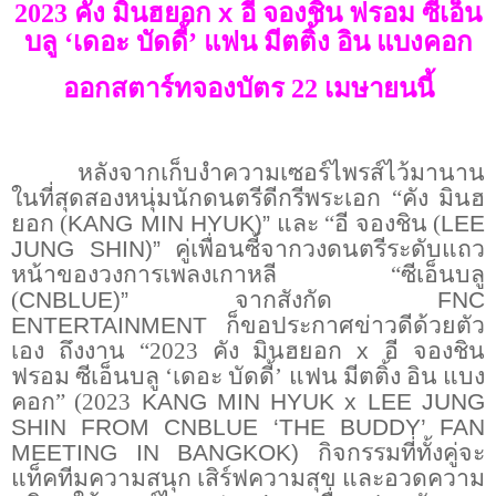
x
2023 คัง มินฮยอก
อี จองชิน ฟรอม ซีเอ็น
บลู ‘เดอะ บัดดี้’ แฟน มีตติ้ง อิน แบงคอก
ออกสตาร์ทจองบัตร 22 เมษายนนี้​
หลังจากเก็บงำความเซอร์ไพรส์ไว้มานาน
ในที่สุดสองหนุ่มนักดนตรีดีกรีพระเอก “คัง มินฮ
ยอก (
KANG MIN HYUK)”
และ​ “อี จองชิน (
LEE
JUNG SHIN)”
คู่เพื่อนซี้จากวงดนตรีระดับแถว
หน้าของวงการเพลงเกาหลี “ซีเอ็นบลู
(
CNBLUE)”
จากสังกัด
FNC
ENTERTAINMENT
ก็ขอประกาศข่าวดีด้วยตัว
เอง ถึงงาน “2023 คัง มินฮยอก
x
อี จองชิน
ฟรอม ซีเอ็นบลู ‘เดอะ บัดดี้’ แฟน มีตติ้ง อิน แบง
คอก” (2023
KANG MIN HYUK x LEE JUNG
SHIN FROM CNBLUE ‘THE BUDDY’ FAN
MEETING IN BANGKOK)
กิจกรรมที่ทั้งคู่จะ
แท็คทีมความสนุก เสิร์ฟความสุข และอวดความ