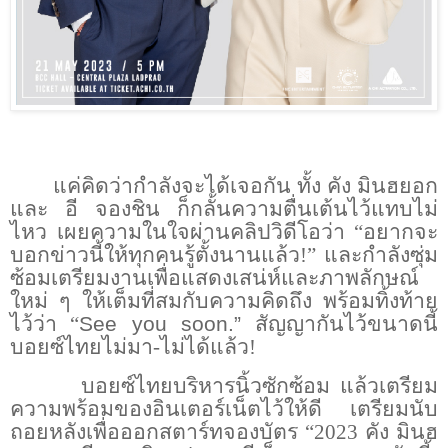
แค่คิดว่ากำลังจะได้เจอกัน ทั้ง คัง มินฮยอก
และ อี จองชิน ก็กลั้นความตื่นเต้นไว้แทบไม่
ไหว เผยความในใจผ่านคลิปวิดีโอว่า “อยากจะ
บอกข่าวนี้ให้ทุกคนรู้ตั้งนานแล้ว!” และกำลังซุ่ม
ซ้อมเตรียมงานเพื่อแสดงเสน่ห์และภาพลักษณ์
ใหม่ ๆ ให้เต็มที่สมกับความคิดถึง พร้อมทิ้งท้าย
ไว้ว่า “
See you soon.”
สัญญากันไว้ขนาดนี้
บอยซ์ไทยไม่มา-ไม่ได้แล้ว!
บอยซ์ไทยบริหารนิ้วซักซ้อม แล้วเตรียม
ความพร้อมของอินเตอร์เน็ตไว้ให้ดี เตรียมนับ
ถอยหลังเพื่อออกสตาร์ทจองบัตร “2023 คัง มินฮ