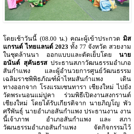
โดยเช้าวันนี้ (
08.00
น.) คณะผู้เข้าประกวด
มิส
แกรนด์ ไทยแลนด์
2023
ทั้ง
77
จังหวัด สวยงาม
ในชุดล้านนา ออกแบบและตัดเย็บโดย
นาย
อนันต์ สุคันธรส
ประธานสภาวัฒนธรรมอำเภอ
สันกำแพง และผู้อำนวยการศูนย์วัฒนธรรม
เฉลิมราชพิพิธภัณฑ์ผ้าไหมสันกำแพง เดิน
ทางออกจาก โรงแรมเซนทารา เชียงใหม่ ไปยัง
วัดพระนอนแม่ปูคา ร่วมพิธีเปิดงานสงกรานต์
เชียงใหม่ โดยได้รับเกียรติจาก นายภิญโญ พัว
ศรีพันธุ์ นายอำเภอสันกำแพง ประธานงาน งาน
นี้เจ้าภาพ
อำเภอสันกำแพง และ สภา
วัฒนธรรมอำเภอสันกำแพง จัดกิจกรรมไว้