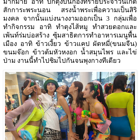
มากมาย อาทิ ปักตุงบนกองทรายประจำวันเกิด
สักการะพระนอน สรงน้ำพระเพื่อความเป็นสิริ
มงคล จากนั้นแบ่งนางงามออกเป็น
3
กลุ่มเพื่อ
ทำกิจกรรม อาทิ ทำตุงไส้หมู ทำสวยดอกและ
เพ้นท์ร่มบ่อสร้าง ซุ้มสาธิตการทำอาหารเมนูพื้น
เมือง อาทิ ข้าวเงี้ยว ข้าวแคป ผัดหมี่(ขนมจีน)
ขนมจ๊อก ข้าวต้มหัวหงอก น้ำสมุนไพร และไข่
ป่าม งานนี้ทำไปชิมไปกันจนพุงกางทีเดียว