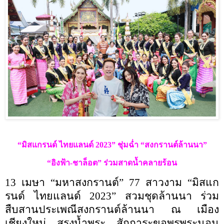
“
มิสแกรนด์ ไทยแลนด์
2023”
ชุ่มฉ่ำ
“
สงกรานต์ล้านนา
”
“
อิงฟ้า-ชาล็อต
”
ร่วมสาดน้ำคลายร้อน
13
เมษา
“
มหาสงกรานต์
” 77
สาวงาม
“
มิสแก
รนด์ ไทยแลนด์
2023”
สวมชุดล้านนา ร่วม
สืบสานประเพณีสงกรานต์ล้านนา ณ เมือง
เชียงใหม่ สรงน้ำพระ สักการะขอพรพระนอน