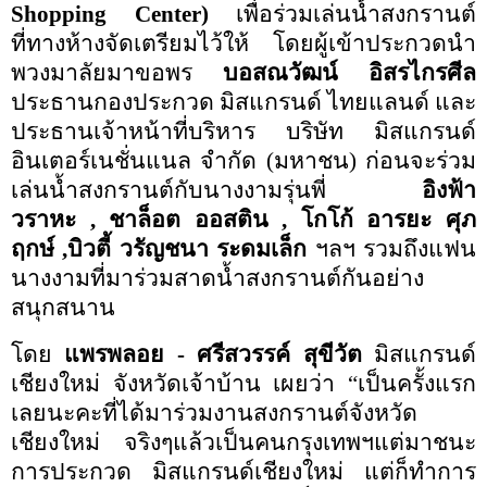
Shopping Center)
เพื่อร่วมเล่นน้ำสงกรานต์
ที่ทางห้างจัดเตรียมไว้ให้ โดยผู้เข้าประกวดนำ
พวงมาลัยมาขอพร
บอสณวัฒน์ อิสรไกรศีล
ประธานกองประกวด มิสแกรนด์ ไทยแลนด์ และ
ประธานเจ้าหน้าที่บริหาร บริษัท มิสแกรนด์
อินเตอร์เนชั่นแนล จำกัด (มหาชน) ก่อนจะร่วม
เล่นน้ำสงกรานต์กับนางงามรุ่นพี่
อิงฟ้า
วราหะ
,
ชาล็อต ออสติน
,
โกโก้ อารยะ ศุภ
ฤกษ์
,
บิวตี้ วรัญชนา ระดมเล็ก
ฯลฯ รวมถึงแฟน
นางงามที่มาร่วมสาดน้ำสงกรานต์กันอย่าง
สนุกสนาน
โดย
แพรพลอย - ศรีสวรรค์ สุขีวัต
มิสแกรนด์
เชียงใหม่ จังหวัดเจ้าบ้าน เผยว่า
“
เป็นครั้งแรก
เลยนะคะที่ได้มาร่วมงานสงกรานต์จังหวัด
เชียงใหม่ จริงๆแล้วเป็นคนกรุงเทพฯแต่มาชนะ
การประกวด มิสแกรนด์เชียงใหม่ แต่ก็ทำการ