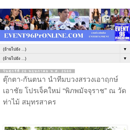
▼
▼
วันศุกร์ที่ 26 พฤษภาคม พ.ศ. 2566
ตุ๊กตา-กันตนา นำทีมบวงสรวงเอาฤกษ์
เอาชัย โปรเจ็คใหม่ “พิภพมัจจุราช” ณ วัด
ท่าไม้ สมุทรสาคร