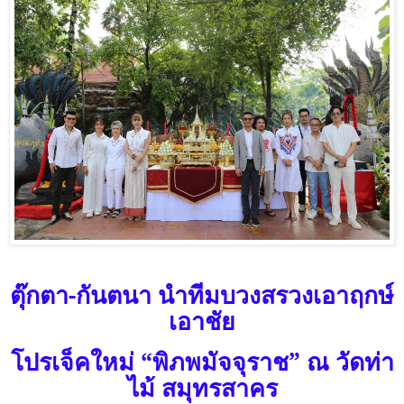
ตุ๊กตา-กันตนา นำทีมบวงสรวงเอาฤกษ์
เอาชัย
โปรเจ็คใหม่ “พิภพมัจจุราช” ณ วัดท่า
ไม้ สมุทรสาคร