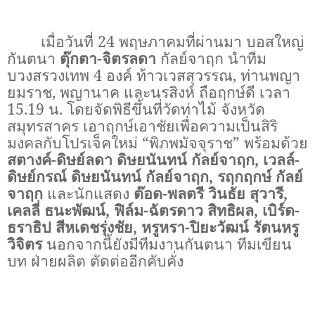
เมื่อวันที่
24
พฤษภาคมที่ผ่านมา บอสใหญ่
กันตนา
ตุ๊กตา-จิตรลดา
กัลย์จาฤก นำทีม
บวงสรวงเทพ
4
องค์ ท้าวเวสสุวรรณ, ท่านพญา
ยมราช, พญานาค และนรสิงห์ ถือฤกษ์ดี เวลา
15.19
น. โดยจัดพิธีขึ้นที่วัดท่าไม้ จังหวัด
สมุทรสาคร เอาฤกษ์เอาชัยเพื่อความเป็นสิริ
มงคลกับโปรเจ็คใหม่ “พิภพมัจจุราช” พร้อมด้วย
สตางค์-ดิษย์ลดา ดิษยนันทน์ กัลย์จาฤก, เวลล์-
ดิษย์กรณ์ ดิษยนันทน์ กัลย์จาฤก, รฤกฤกษ์ กัลย์
จาฤก
และนักแสดง
ต๊อด-พลตรี วินธัย สุวารี,
เคลลี่ ธนะพัฒน์, ฟิล์ม-ฉัตรดาว สิทธิผล, เบิร์ด-
ธราธิป สีหเดชรุ่งชัย, หรูหรา-ปิยะวัฒน์ รัตนหรู
วิจิตร
นอกจากนี้ยังมีทีมงานกันตนา ทีมเขียน
บท ฝ่ายผลิต ตัดต่ออีกคับคั่ง