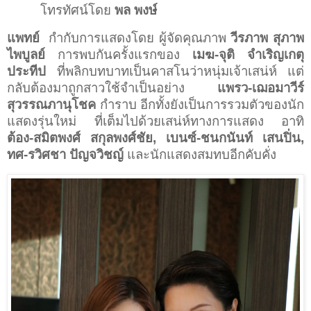
โทรทัศน์โดย
พล พงษ์
แพทย์
กำกับการแสดงโดย ผู้จัดคุณภาพ
วีรภาพ สุภาพ
ไพบูลย์
การพบกันครั้งแรกของ
เมฆ
-
จุติ จำเริญเกตุ
ประทีป
ที่พลิกบทบาทเป็นคาสโนว่าหนุ่มเจ้าเสน่ห์ แต่
กลับต้องมาถูกสาวใช้จำเป็นอย่าง
แพรว
-
เฌอมาวีร์
สุวรรณภานุโชค
กำราบ อีกทั้งยังเป็นการรวมตัวของนัก
แสดงรุ่นใหม่ ที่เต็มไปด้วยเสน่ห์ทางการแสดง อาทิ
ต้อง
-
สมิตพงศ์ สกุลพงศ์ชัย
,
เบนซ์
-
ชนกนันท์ เสนปิ่น
,
ทศ
-
รวิศชา ปัญจวิชญ์
และนักแสดงสมทบอีกคับคั่ง