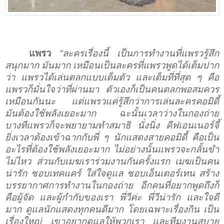
แพรว
“ละครเรื่องนี้ เป็นการทำงานที่แพรวรู้สึก
สนุกมาก มันมาก เหมือนเป็นละครที่แพรวพูดได้เต็มปาก
ว่า แพรวได้เล่นตลกแบบเต็มตัว และเต็มที่ที่สุด ๆ คือ
แพรวก็มั่นใจว่าที่ผ่านมา ตัวเองก็เป็นคนตลกพอสมควร
เหมือนกันนะ แต่แพรวแค่รู้สึกว่าการเล่นละครคอมิดี้
มันต้องใช้พลังเยอะมาก ฉะนั้นเวลาว่างในกองถ่าย
บางทีแพรวก็จะพยายามทำสมาธิ นั่งนิ่ง คีฟเอนเนอร์จี้
ยิ่งเวลาต้องเข้าฉากกับพี่ ๆ นักแสดงสายคอมิดี้ คือเป็น
อะไรที่ต้องใช้พลังเยอะมาก ไม่อย่างนั้นแพรวจะกลั้นขำ
ไม่ไหว ส่วนกับเมฆเราร่วมงานกันครั้งแรก เมฆเป็นคน
น่ารัก ชอบเทคแคร์ ใส่ใจดูแล ชอบเอ็นเตอร์เทน สร้าง
บรรยากาศการทำงานในกองถ่าย อีกคนที่อยากพูดถึงก็
คือผู้จัด และผู้กำกับของเรา พี่วีค่ะ พี่วีน่ารัก และใจดี
มาก ดูแลนักแสดงทุกคนดีมาก โดยเฉพาะเรื่องกิน เป็น
เรื่องใหญ่ เขาอยากดูแลให้พวกเรา และทีมงานสบาย