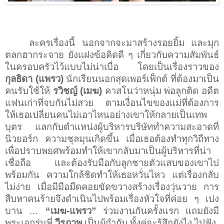
ละครเรื่องนี้ นอกจากจะมาสร้างรอยยิ้ม และมุก
ตลกฮากระจาย ยังแฝงข้อคิดดี ๆ เกี่ยวกับความสัมพันธ์
ในครอบครัวไว้แบบไม่น่าเบื่อ โดยเป็นเรื่องราวของ
กุลธิดา (แพรว)
นักเรียนนอกสุดเพอร์เฟ็กต์ ที่ต้องมาเป็น
คนรับใช้ให้
รวิชญ์ (เมฆ)
คาสโนว่าหนุ่ม พ่อลูกติด อดีต
แฟนเก่าที่จบกันไม่สวย ตามเงื่อนไขของแม่ที่ต้องการ
ให้เธอเปลี่ยนคนไม่เอาไหนอย่างเขาให้กลายเป็นเทพ
บุตร แลกกับตำแหน่งผู้บริหารบริษัททำความสะอาดที่
นิวยอร์ก ความชุลมุนเกิดขึ้น เมื่อเธอต้องทำทุกวิถีทาง
เพื่อปราบพยศพร้อมทำให้เขากลับมาเป็นผู้บริหารที่น่า
เชื่อถือ และต้องรับมือกับลูกชายตัวแสบของเขาไป
พร้อมกัน ความใกล้ชิดทำให้เธอหวั่นไหว แต่เรื่องกลับ
ไม่ง่าย เมื่อมีมือมืดคอยขัดขวางสร้างเรื่องวุ่นวาย การ
สืบหาคนร้ายจึงดำเนินไปพร้อมเรื่องหัวใจที่ค่อย ๆ เบ่ง
บาน
…
“เมฆ
-
แพรว”
ร่วมงานกันครั้งแรก แถมยังมี
พระเอกรุ่นพี่
วีรภาพ
เป็นผู้กำกับ ทั้งคู่จะรู้สึกยังไง ไปฟัง