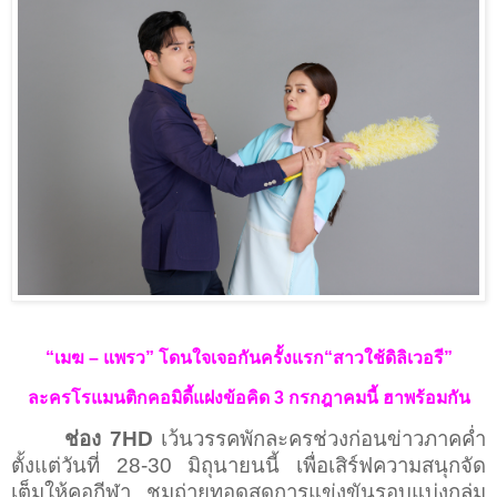
“เมฆ
–
แพรว” โดนใจเจอกันครั้งแรก“สาวใช้ดิลิเวอรี”
ละครโรแมนติกคอมิดี้แฝงข้อคิด
3
กรกฎาคมนี้ ฮาพร้อมกัน
ช่อง
7HD
เว้นวรรคพักละครช่วงก่อนข่าวภาคค่ำ
ตั้งแต่วันที่
28-30
มิถุนายนนี้ เพื่อเสิร์ฟความสนุกจัด
เต็มให้คอกีฬา ชมถ่ายทอดสดการแข่งขันรอบแบ่งกลุ่ม