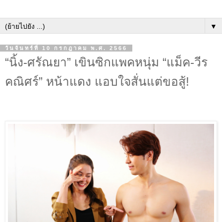
▼
วันจันทร์ที่ 10 กรกฎาคม พ.ศ. 2566
“นิ้ง-ศรัณยา” เขินซิกแพคหนุ่ม “แม็ค-วีร
คณิศร์” หน้าแดง แอบใจสั่นแต่ขอสู้!