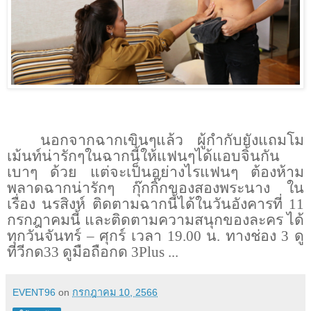
นอกจากฉากเขินๆแล้ว ผู้กำกับยังแถมโม
เม้นท์น่ารักๆในฉากนี้ให้แฟนๆได้แอบจิ้นกัน
เบาๆ ด้วย แต่จะเป็นอย่างไรแฟนๆ ต้องห้าม
พลาดฉากน่ารักๆ กุ๊กกิ๊กของสองพระนาง ใน
เรื่อง นรสิงห์
ติดตามฉากนี้ได้ในวันอังคารที่
11
กรกฎาคมนี้ และติดตามความสนุกของละคร ได้
ทุกวันจันทร์ – ศุกร์ เวลา
19.00
น. ทางช่อง
3
ดู
ทีวีกด33 ดูมือถือกด 3
Plus
...
EVENT96
on
กรกฎาคม 10, 2566