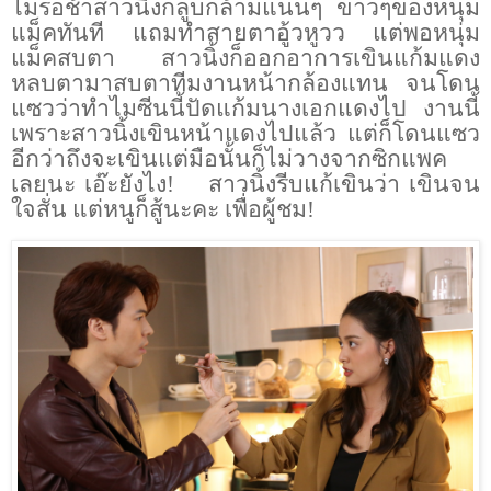
ไม่รอช้าสาวนิ้งก็ลูบกล้ามแน่นๆ ขาวๆของหนุ่ม
แม็คทันที แถมทำสายตาอู้วหูวว แต่พอหนุ่ม
แม็คสบตา สาวนิ้งก็ออกอาการเขินแก้มแดง
หลบตามาสบตาทีมงานหน้ากล้องแทน จนโดน
แซวว่าทำไมซีนนี้ปัดแก้มนางเอกแดงไป งานนี้
เพราะสาวนิ้งเขินหน้าแดงไปแล้ว แต่ก็โดนแซว
อีกว่าถึงจะเขินแต่มือนั้นก็ไม่วางจากซิกแพค
เลยนะ เอ๊ะยังไง!
สาวนิ้งรีบแก้เขินว่า เขินจน
ใจสั่น แต่หนูก็สู้นะคะ เพื่อผู้ชม
!