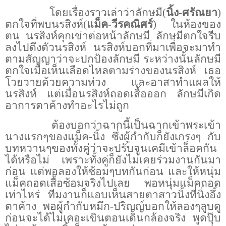
โดยเรื่องราวเล่าว่าลักษมี(
นิ้ง-ศรัณยา
)
ตกใจที่พบนรสิงห์(
แม็ค-วีรคณิศร์
) ในห้องของ
ตน นรสิงห์คุกเข่าต่อหน้าลักษมี ลักษมีตกใจรีบ
ลงไปดึงตัวนรสิงห์ นรสิงห์บอกที่มาเพื่อจะมาทำ
ตามสัญญาว่าจะปกป้องลักษมี ระหว่างนั้นลักษมี
ตกใจเมื่อเห็นเลือดไหลตามร่างของนรสิงห์ เธอ
โวยวายด้วยความห่วง และอาสาทำแผลให้
นรสิงห์ แต่เมื่อนรสิงห์ถอดเสื้อออก ลักษมีเกิด
อาการตาค้างทำอะไรไม่ถูก
ต้องบอกว่าฉากนี้เป็นฉากเข้าพระเข้า
นางแรกๆของแม็ค-นิ้ง ซึ่งผู้กำกับก็ยังเกรงๆ กับ
บทหวานๆของทั้งคู่ว่าจะปรับจูนเคมีเข้าล็อคกัน
ได้หรือไม่ เพราะทั้งคู่ก็ยังไม่เคยร่วมงานกันมา
ก่อน แต่พอลองให้ซ้อมๆบทกันก่อน และให้หนุ่ม
แม็คถอดเสื้อซ้อมจริงไปเลย พอหนุ่มแม็คถอด
เท่าไหร่ ทีมงานก็แอบเห็นสายตาสาวนิ้งที่นิ่งอึ้ง
ตาค้าง พอผู้กำกับหมึก-ปริญญ์บอกให้ลองๆลูบดู
ก่อนจะได้ไม่เคอะเขินตอนเดินกล้องจริง พูดปุ๊บ