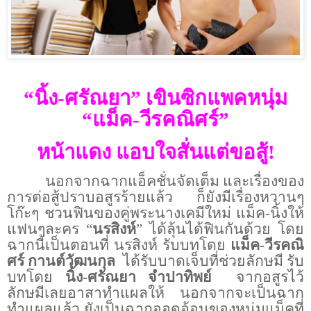
“นิ้ง-ศรัณยา” เขินซิกแพคหนุ่ม
“แม็ค-วีรคณิศร์”
หน้าแดง แอบใจสั่นแต่ขอสู้
!
นอกจากฉากแอ็คชั่นจัดเต็ม และเรื่องของ
การต่อสู้ปราบอสูรร้ายแล้ว ก็ยังมีเรื่องหวานๆ
โก๊ะๆ ชวนฟินของคู่พระนางเคมีใหม่ แม็ค-นิ้งให้
แฟนๆละคร “
นรสิงห์
” ได้ลุ้นได้ฟินกันด้วย โดย
ฉากนี้เป็นตอนที่ นรสิงห์ รับบทโดย
แม็ค-วีรคณิ
ศร์ กานต์วัฒนกุล
ได้รับบาดเจ็บที่ช่วยลักษมี รับ
บทโดย
นิ้ง-ศรัณยา จำปาทิพย์
จากอสูรไว้
ลักษมีเลยอาสาทำแผลให้ นอกจากจะเป็นฉาก
ทำแผลแล้ว ยังเป็นฉากออดอ้อนของหนุ่มแม็คที่