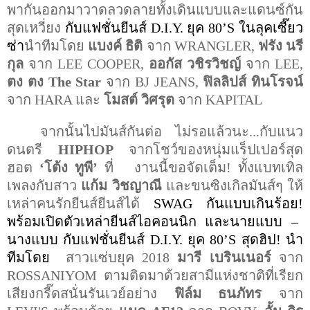
พากันออกมาวาดลวดลายทั้งเดินแบบและแดนซ์กัน
สุดเหวี่ยง
กับแฟชั่นยีนส์
D.I.Y.
ยุค
80’S
ในลุคเซี๊ยว
ซ่า
นำทีมโดย
แบงค์ ธิติ
จาก
WRANGLER,
ฟรัง นรี
กุล
จาก
LEE COOPER,
ออกัส วชิรวิชญ์
จาก
LEE
,
ตง ตง
The Star
จาก
BJ JEANS,
ฟิลลิปส์ ทินโรจน์
จาก
HARA
และ
โมสต์ วิศรุต
จาก
KAPITAL
จากนั้นไปมันส์กันต่อ ไม่รอแล้วนะ...กับแนว
ดนตรี
HIPHOP
จากโชว์ของหนุ่มแร็ปเปอร์สุด
ฮอต
‘
โต้ง ทูพี
’
ที่
งานนี้ขอจัดเต็ม
!
ทั้งแบทเทิล
เพลงกับสาว
แก้ม วิชญาณี
และขนซิงเกิลมันส์ๆ ให้
เหล่าคนรักยีนส์ยีนส์ได้
SWAG
กันแบบเกินร้อย
!
พร้อมเปิดตัวเหล่ายีนส์ไอคอนนิก และนายแบบ
–
นางแบบ
กับแฟชั่นยีนส์
D.I.Y.
ยุค
80’S
สุดฮิป
!
นำ
ทีมโดย
สาวแซ่บยุค 2018
มารี เบรินเนอร์
จาก
ROSSANIYOM
ตามติดมาด้วยสามีแห่งชาติที่เรียก
เสียงกรี๊ดสนั่นรันเวย์อย่าง
ฟิล์ม ธนภัทร
จาก