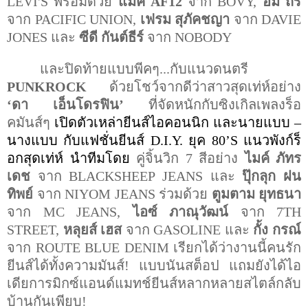
LEVI'S
พร้อมด้วย
แมค
AF12
จาก
BOVY
,
อั้ม ถิร
จาก
PACIFIC UNION,
เฟรม สุภัคชญา
จาก
DAVIE
JONES
และ
ซีดี กันต์ธีร์
จาก
NOBODY
และปิดท้ายแบบพีคๆ...กับแนวดนตรี
PUNKROCK
ด้วยโชว์จากดีว่าสาวสุดเท่ห์อย่าง
‘
ดา เอ็นโดรฟิน
’
ที่จัดหนักกับซิงเกิลเพลงร็อ
คมันส์ๆ
เปิดตัวเหล่ายีนส์ไอคอนนิก และนายแบบ –
นางแบบ กับแฟชั่นยีนส์
D.I.Y.
ยุค
80’S
แนวพังก์ร็
อกสุดเท่ห์ นำทีมโดย
คู่จิ้นวิก 7 สีอย่าง
ไมค์ ภัทร
เดช
จาก
BLACKSHEEP JEANS
และ
ปุ๊กลุก ฝน
ทิพย์
จาก
NIYOM JEANS
ร่วมด้วย
ตูมตาม ยุทธนา
จาก
MC JEANS,
ไอซ์ ภาณุวัฒน์
จาก
7TH
STREET,
หลุยส์ เฮส
จาก
GASOLINE
และ
กั้ง กรณ์
จาก
ROUTE BLUE DENIM
เรียกได้ว่างานนี้คนรัก
ยีนส์ได้ทั้งความมันส์
!
แบบนันสต็อป แถมยังได้ไอ
เดียการมิกซ์แอนด์แมทช์ยีนส์หลากหลายสไตล์กลับ
บ้านกันเพียบ
!