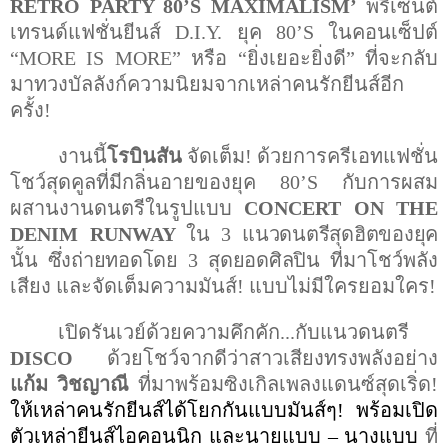
RETRO PARTY
80
’S MAXIMALISM’
พรีเซนต์
เทรนด์แฟชั่นยีนส์
D.I.Y.
ยุค
80’S
ในคอนเซ็ปต์
“MORE IS MORE”
หรือ
“
ยิ่งเยอะยิ่งดี
”
ที่จะ
กลับ
มาทวงบัลลังก์ความนิยมจากเหล่าคนรักยีนส์อีก
ครั้ง
!
งานนี้
โรบินสัน
จัดเต็ม
!
ด้วยการครีเอทแฟชั่น
โชว์สุดคูลที่มีกลิ่นอายของยุค
80’S
กับการผสม
ผสานงานดนตรีในรูปแบบ
CONCERT ON THE
DENIM RUNWAY
ใน
3
แนวดนตรีสุดฮิตของยุค
นั้น ซึ่งถ่ายทอดโดย
3
สุดยอดศิลปิน
ที่มาโชว์พลัง
เสียง และจัดเต็มความมันส์
!
แบบไม่มีใครยอมใคร
!
เปิดรันเวย์ด้วยความคึกคัก...กับแนวดนตรี
DISCO
ด้วยโชว์จากดีว่าสาวเสียงทรงพลังอย่าง
แก้ม วิชญาณี
ที่มาพร้อมซิงเกิลเพลงแดนซ์สุดเริ่ด
!
ให้เหล่าคนรักยีนส์ได้โยกกันแบบมันส์ๆ
!
พร้อมเปิด
ตัวเหล่ายีนส์ไอคอนนิก และนายแบบ
–
นางแบบ
ที่