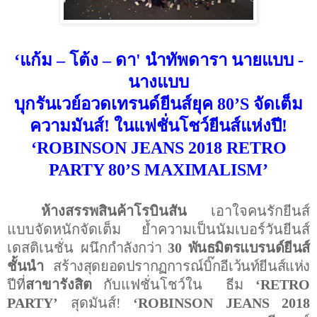
‘
แก้ม
–
โต้ง
–
ดา
'
นำทัพดารา นายแบบ -
นางแบบ
บุกรันเวย์อวดเทรนด์ยีนส์ยุค 80
’S
จัดเต็ม
ความมันส์
!
ในแฟชั่นโชว์ยีนส์แห่งปี
!
‘ROBINSON JEANS
2018
RETRO
PARTY
80
’S MAXIMALISM’
ห้างสรรพสินค้าโรบินสัน
เอาใจคนรักยีนส์
แบบจัดหนักจัดเต็ม
ย้ำความเป็นนัมเบอร์วันยีนส์
เดสติเนชั่น ผนึก
กำลังกว่า
30 พันธมิตรแบรนด์ยีนส์
ชั้นนำ
สร้างสุดยอดปรากฏการณ์บิ๊กอีเว้นท์ยีนส์แห่ง
ปี
ที่
สาขารังสิต
กับแฟชั่นโชว์ใน
ธีม
‘RETRO
PARTY’
สุดมันส์
!
‘ROBINSON JEANS
2018