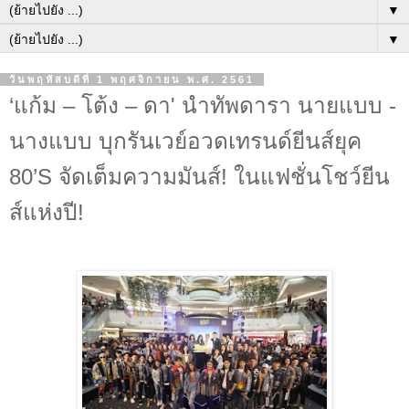
▼
▼
วันพฤหัสบดีที่ 1 พฤศจิกายน พ.ศ. 2561
‘แก้ม – โต้ง – ดา' นำทัพดารา นายแบบ -
นางแบบ บุกรันเวย์อวดเทรนด์ยีนส์ยุค
80’S จัดเต็มความมันส์! ในแฟชั่นโชว์ยีน
ส์แห่งปี!