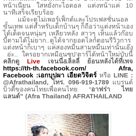
หน้าเนียน ใสหยั่งกะไอดอล แต่งหน้าแค่
10
นาทีเสร็จเรียบร้อย
แม้จะดูไม่เพอร์เฟ็กต์และโปรเฟสชั่นนอล
ขั้นเทพ แต่สำหรับเด็กบ้านๆ ก็ถือว่าแต่งหน้าเอง
ได้เด็ดจนหนุ่มๆ เหลียวหลัง สาวๆ เห็นแล้วก๊อบ
บี้ตามได้ไม่ยาก
..
ดูได้จากยอดไลก์ตอนรีวิวการ
แต่งหน้าก็เบาๆ แค่สองหมื่นสามหมื่นเท่านั้นเอ๊ง
อ่ะ
..
ใครอยากเหมือน
ซุป
’
ตาร์ได้หน้าใหม่บับนี้
คลิกดู
Live
เจนนี่
&
ลิลลี่ ย้อนหลังได้ที่เพจ
https://th-th.facebook.com/
Afra
,
Facebook :
เอกบุปผา เอียดวิจิตร์
หรือ
LINE
:
@Afrathailand,
โทร
.
096-919-1789
แบรนด์
บิวตี้ของคนไทยเพื่อคนไทย “
อาฟร่า ไทย
แลนด์” (
Afra Thailand
)
AFRATHAILAND