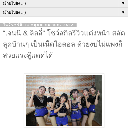
▼
▼
วันจันทร์ที่ 13 พฤษภาคม พ.ศ. 2562
“เจนนี่ & ลิลลี่” โชว์สกิลรีวิวแต่งหน้า สลัด
ลุคบ้านๆ เป็นเน็ตไอดอล ด้วยงบไม่แพงก็
สวยแรงสู้แดดได้