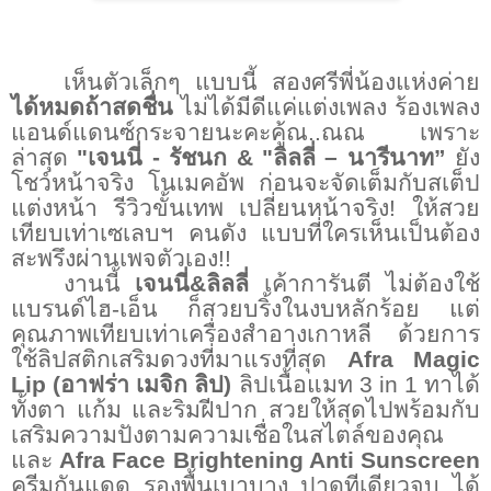
เห็นตัวเล็กๆ แบบนี้ สองศรีพี่น้องแห่งค่าย
ได้หมดถ้าสดชื่น
ไม่ได้มีดีแค่แต่งเพลง ร้องเพลง
แอนด์แดนซ์กระจายนะคะคู้ณ
..
ณณ เพราะ
ล่าสุด
"เจนนี่ - รัชนก
&
"ลิลลี่ – นารีนาท”
ยัง
โชว์หน้าจริง โนเมคอัพ ก่อนจะจัดเต็มกับสเต็ป
แต่งหน้า รีวิวขั้นเทพ เปลี่ยนหน้าจริง
!
ให้สวย
เทียบเท่าเซเลบฯ คนดัง แบบที่ใครเห็นเป็นต้อง
สะพรึงผ่านเพจตัวเอง
!!
งานนี้
เจนนี่
&
ลิลลี่
เค้าการันตี ไม่ต้องใช้
แบรนด์ไฮ-เอ็น ก็สวยบริ้งในงบหลักร้อย แต่
คุณภาพเทียบเท่าเครื่องสำอางเกาหลี
ด้วยการ
ใช้ลิปสติกเสริมดวงที่มาแรงที่สุด
Afra Magic
Lip
(อาฟร่า เมจิก ลิป)
ลิปเนื้อแมท
3 in 1
ทาได้
ทั้งตา แก้ม และริมฝีปาก สวยให้สุดไปพร้อมกับ
เสริมความปังตามความเชื่อในสไตล์ของคุณ
และ
Afra Face Brightening Anti Sunscreen
ครีมกันแดด รองพื้นเบาบาง ปาดทีเดียวจบ ได้