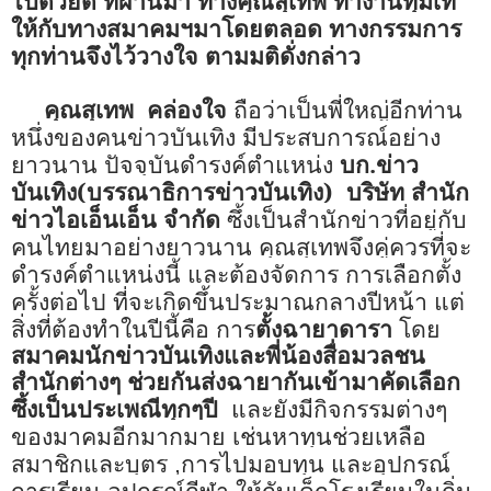
ไปด้วยดี
ที่ผ่านมา ทางคุณสุเทพ ทำงานทุ่มเท
ให้กับทางสมาคมฯมาโดยตลอด ทางกรรมการ
ทุกท่านจึงไว้วางใจ ตามมติดั่งกล่าว
คุณสุเทพ
คล่องใจ
ถือว่าเป็นพี่ใหญ่อีกท่าน
หนึ่งของคนข่าวบันเทิง มีประสบการณ์อย่าง
ยาวนาน
ปัจจุบันดำรงค์ตำแหน่ง
บก.ข่าว
บันเทิง(บรรณาธิการข่าวบันเทิง)
บริษัท สำนัก
ข่าวไอเอ็นเอ็น จำกัด
ซึ้งเป็นสำนักข่าวที่อยู่กับ
คนไทยมาอย่างยาวนาน คุณสุเทพจึงคู่ควรที่จะ
ดำรงค์ตำแหน่งนี้ และต้องจัดการ การเลือกตั้ง
ครั้งต่อไป ที่จะเกิดขึ้นประมาณกลางปีหน้า แต่
สิ่งที่ต้องทำในปีนี้คือ การ
โดย
ตั้งฉายาดารา
สมาคมนักข่าวบันเทิงและพี่น้องสื่อมวลชน
สำนักต่างๆ ช่วยกันส่งฉายากันเข้ามาคัดเลือก
และยังมีกิจกรรมต่างๆ
ซึ้งเป็นประเพณีทุกๆปี
ของมาคมอีกมากมาย เช่นหาทุนช่วยเหลือ
สมาชิกและบุตร
การไปมอบทุน และอุปกรณ์
,
การเรียน อุปกรณ์กีฬา ให้กับเด็กโรงเรียนในถิ่น