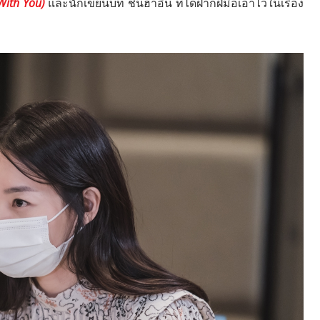
ith You)
และนักเขียนบท ชินฮาอึน ที่ได้ฝากฝีมือเอาไว้ในเรื่อง