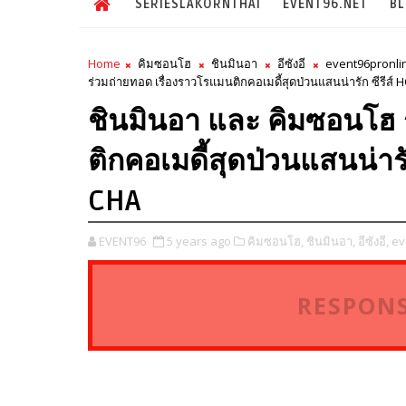
SERIESLAKORNTHAI
EVENT96.NET
B
Home
คิมซอนโฮ
ชินมินอา
อีซังอี
event96pronli
ร่วมถ่ายทอด เรื่องราวโรแมนติกคอเมดี้สุดป่วนแสนน่ารัก ซีร
ชินมินอา และ คิมซอนโฮ 
ติกคอเมดี้สุดป่วนแสนน่า
CHA
EVENT96
5 years ago
คิมซอนโฮ,
ชินมินอา,
อีซังอี,
ev
RESPONS