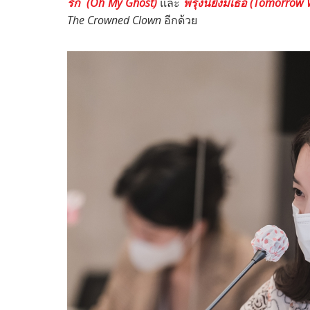
รัก (
Oh My Ghost)
และ
พรุ่งนี้ยังมีเธอ (
Tomorrow W
The Crowned Clown
อีกด้วย