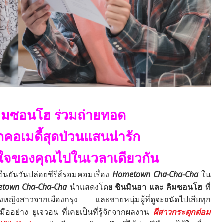
คิมซอนโฮ ร่วมถ่ายทอด
กคอเมดี้สุดป่วนแสนน่ารัก
ใจของคุณไปในเวลาเดียวกัน
นยันวันปล่อยซีรีส์รอมคอมเรื่อง
Hometown Cha-Cha-Cha
ใน
town Cha-Cha-Cha
นำแสดงโดย
ชินมินอา และ คิมซอนโฮ
ที่
งหญิงสาวจากเมืองกรุง และชายหนุ่มผู้ที่ดูจะถนัดไปเสียทุก
กฝีมืออย่าง ยูเจวอน ที่เคยเป็นที่รู้จักจากผลงาน
ผีสาวกระตุกต่อม