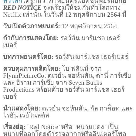
ทั่วโลก
ได้รู้กันว่าภาพยนตร์แอ็คชั่นฟอร์มยักษ์
RED NOTICE
จะพร้อมให้ชมกันทั่วโลกทาง
Netflix
เท่านั้น ในวันที่
12
พฤศจิกายน
2564
นี้
วันเปิดตัวภาพยนตร์:
12
พฤศจิกายน
2564
กำกับการแสดงโดย:
รอว์สัน มาร์แชล เธอร์
เบอร์
บทภาพยนตร์โดย:
รอว์สัน มาร์แชล เธอร์เบอร์
ควบคุมการผลิตโดย:
โบ ฟลินน์ จาก
FlynnPictureCo;
ดเวย์น จอห์นสัน
,
ดานี่ การ์เซีย
และ ฮิราม การ์เซีย จาก
Seven Bucks
Productions
พร้อมด้วย รอว์สัน มาร์แชล เธอร์
เบอร์
นำแสดงโดย:
ดเวย์น จอห์นสัน
,
กัล กาด็อท และ
ไรอัน เรย์โนลด์ส
เรื่องย่อ:
‘
Red Notice’
หรือ ‘หมายแดง’ เป็น
หมายที่ออกโดยตำรวจสากลหรืออินเตอร์โพล