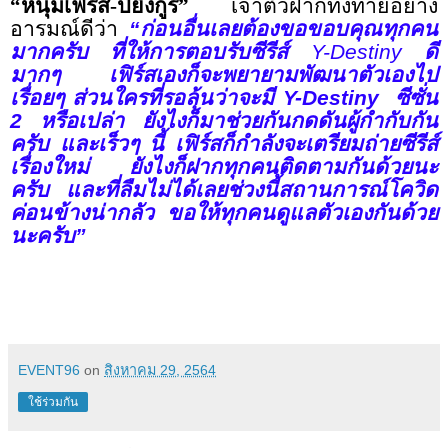
“
หนุ่มเฟิร์ส
-
ปิยังกูร”
เจ้าตัวฝากทิ้งท้ายอย่าง
อารมณ์ดีว่า
“ก่อนอื่นเลยต้องขอขอบคุณทุกคน
มากครับ ที่ให้การตอบรับซีรีส์
Y-Destiny
ดี
มากๆ เฟิร์สเองก็จะพยายามพัฒนาตัวเองไป
เรื่อยๆ ส่วนใครที่รอลุ้นว่าจะมี
Y-Destiny
ซีซั่น
2
หรือเปล่า ยังไงก็มาช่วยกันกดดันผู้กำกับกัน
ครับ และเร็วๆ นี้ เฟิร์สก็กำลังจะเตรียมถ่ายซีรีส์
เรื่องใหม่ ยังไงก็ฝากทุกคนติดตามกันด้วยนะ
ครับ และที่ลืมไม่ได้เลยช่วงนี้สถานการณ์โควิด
ค่อนข้างน่ากลัว ขอให้ทุกคนดูแลตัวเองกันด้วย
นะครับ”
EVENT96
on
สิงหาคม 29, 2564
ใช้ร่วมกัน