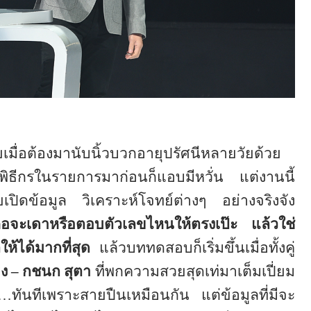
เมื่อต้องมานับนิ้วบวกอายุปรัศนีหลายวัยด้วย
็นพิธีกรในรายการมาก่อนก็แอบมีหวั่น แต่งานนี้
ลุยเปิดข้อมูล วิเคราะห์โจทย์ต่างๆ อย่างจริงจัง
คือจะเดาหรือตอบตัวเลขไหนให้ตรงเป๊ะ แล้วใช่
ลให้ได้มากที่สุด
แล้วบททดสอบก็เริ่มขึ้นเมื่อทั้งคู่
ิง – กชนก สุตา
ที่พกความสวยสุดเท่มาเต็มเปี่ยม
…
ทันทีเพราะสายปืนเหมือนกัน แต่ข้อมูลที่มีจะ