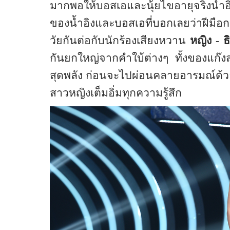
มากพอให้บอสเอและนุ้ยไขอายุจริงน้ำอ
ของน้ำอิงและบอสเอที่บอกเลยว่าฝีมือก
วัยกันต่อกับนักร้องเสียงหวาน
หญิง - ธ
กันยกใหญ่จากคำใบ้ต่างๆ ทั้งของแก๊
สุดพลัง ก่อนจะไปผ่อนคลายอารมณ์ด้วยเ
สาวหญิงเต็มอิ่มทุกความรู้สึก