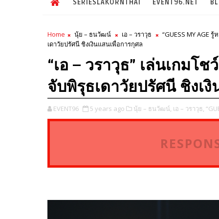
SERIESLAKORNTHAI
EVENT96.NET
B
Home
นุ้ย – ธนวัฒน์
เอ – วราวุธ
“GUESS MY AGE รู้หน้
เดาวัยปรัศนี ชิงเงินแสนเพื่อการกุศล
“เอ – วราวุธ” เล่นเกมโชว์
จับพิรุธเดาวัยปรัศนี ชิงเ
EVENT96
5 years ago
นุ้ย – ธนวัฒน์,
เอ – วราวุธ,
“GUE
RESPONS