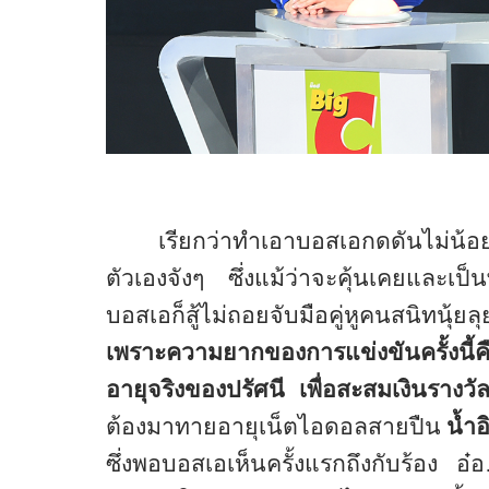
เรียกว่าทำเอาบอสเอกดดันไม่น้อย
ตัวเองจังๆ ซึ่งแม้ว่าจะคุ้นเคยและเป
บอสเอก็สู้ไม่ถอยจับมือคู่หูคนสนิทนุ้ย
เพราะความยากของการแข่งขันครั้งนี้
อายุจริงของปรัศนี เพื่อสะสมเงินรางวั
ต้องมาทายอายุเน็ตไอดอลสายปืน
น้ำอ
ซึ่งพอบอสเอเห็นครั้งแรกถึงกับร้อง อ๋อ