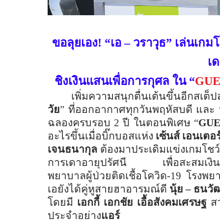
ขอลุยเอง! “เอ – วราวุธ” เล่นเกมโช
เด
ชิงเงินแสนเพื่อการกุศล ใน “
GUE
เพิ่มความสนุกตื่นเต้นขึ้นอีกสเต็
วัย
” ที่ออกอากาศทุกวันพฤหัสบดี และ 
ฉลองครบรอบ 2 ปี ในตอนพิเศษ “
GUE
อะไรขึ้นเมื่อบิ๊กบอสแห่ง
เซ้นส์ เอนเตอ
เจนธนากุล
ต้องมาประเดิมแข่งเกมโชว์ค
การเดาอายุปรัศนี เพื่อสะสมเงินรา
พยาบาลผู้ป่วยติดเชื้อโควิด
-19
โรงพยาบ
เอยังได้คู่หูสายฮาอารมณ์ดี
นุ้ย – ธนว
โดยมี
เอกกี้ เอกชัย เอื้อสังคมเศรษฐ
สว
ประจำอย่าง
แอร์