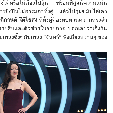
ิงได้หรือไม่ต้องไปลุ้น พร้อมพิสูจน์ความแม่น
ารยิงปืนไม่ธรรมดาทั้งคู่ แล้วไปกุมขมับไล่เดา
ิติกานต์ ใต้ไธสง
ที่ทั้งคู่ต้องทบทวนความทรงจำ
งสายสืบและตัวช่วยในรายการ บอกเลยว่าเก็งกัน
พลงซึ้งๆ กับเพลง “จันทร์”
ฟังเสียงหวานๆ ของ