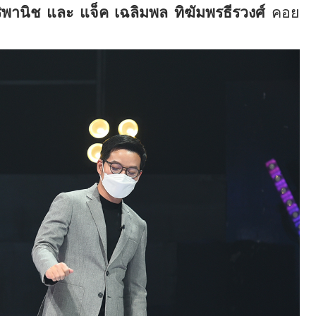
ริพานิช และ แจ็ค เฉลิมพล ทิฆัมพรธีรวงศ์
คอย