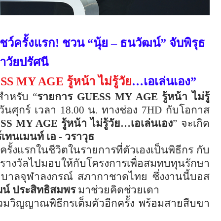
ว์ครั้งแรก! ชวน “นุ้ย – ธนวัฒน์” จับพิรุธ
าวัยปรัศนี
SS MY AGE
รู้หน้า ไม่รู้วัย
…
เอเล่นเอง”
ปสำหรับ “
รายการ
GUESS MY AGE
รู้หน้า ไม่รู้
วันศุกร์ เวลา 18.00 น. ทางช่อง
7HD
กับโอกาส
SS MY AGE
รู้หน้า ไม่รู้วัย
…
เอเล่นเอง
” จะเกิด
ร์เทนเมนท์
เอ
-
วราวุธ
รั้งแรกในชีวิตในรายการที่ตัวเองเป็นพิธีกร กับ
งวัลไปมอบให้กับโครงการเพื่อสมทบทุนรักษา
าลจุฬาลงกรณ์ สภากาชาดไทย ซึ่งงานนี้บอส
ัฒน์ ประสิทธิสมพร
มาช่วยคิดช่วยเดา
มวิญญาณพิธีกรเต็มตัวอีกครั้ง พร้อมสายสืบขา