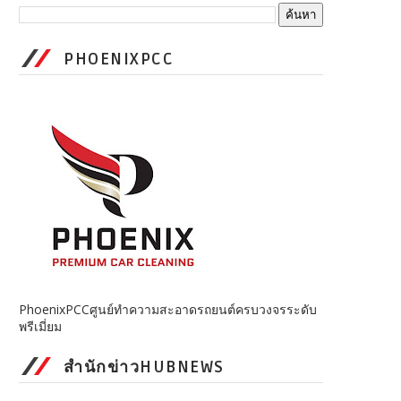
PHOENIXPCC
PhoenixPCCศูนย์ทำความสะอาดรถยนต์ครบวงจรระดับ
พรีเมี่ยม
สำนักข่าวHUBNEWS