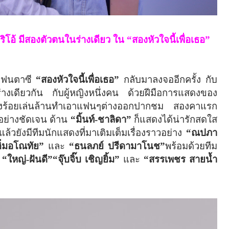
ิโอ้ มีสองตัวตนในร่างเดียว ใน “สองหัวใจนี้เพื่อเธอ”
-แฟนตาซี
“สองหัวใจนี้เพื่อเธอ”
กลับมาลงจออีกครั้ง กับ
่างเดียวกัน กับผู้หญิงหนึ่งคน ด้วยฝีมือการแสดงของ
างร้อยเล่นล้านทำเอาแฟนๆต่างออกปากชม สองคาแรก
อย่างชัดเจน ด้าน
“มิ้นท์-ชาลิดา”
ก็แสดงได้น่ารักสดใส
้วยังมีทีมนักแสดงที่มาเติมเต็มเรื่องราวอย่าง
“ณปภา
ิ่มอโณทัย”
และ
“ธนลภย์ ปรีดามาโนช”
พร้อมด้วยทีม
ใหญ่-ฝันดี”“จุ๊บจิ๊บ เชิญยิ้ม”
และ
“สรรเพชร สายน้ำ