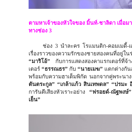
ตามหาเจ้าของหัวใจของ มิ้นท์-ชาลิดา เมื่อมาร
ทางช่อง 3
ช่อง 3 นำละคร โรแมนติก-คอมเมดี้
เรื่องราวของความรักของชายสองคนที่อยู่ในร
“มาริโอ้”
กับการแสดงสองคาแรกเตอร์ที่จ้
เตอร์
“ธรรณธร”
กับ
“นายเมฆ”
แตกต่างกัน
พร้อมกับความฮาเต็มพิกัด นอกจากคู่พระนางแล
ตันตระกูล”
“เกล้าแก้ว สินเทพดล”
“ปรมะ อ
การันตีเสียงหัวเราะอย่าง
“ฟรอยด์-ณัฐพงษ์” “
เย็น”