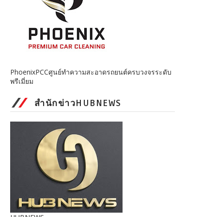
PhoenixPCCศูนย์ทำความสะอาดรถยนต์ครบวงจรระดับ
พรีเมี่ยม
สำนักข่าวHUBNEWS